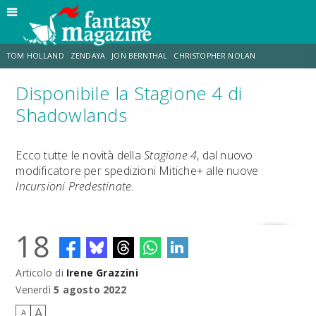
TOM HOLLAND
ZENDAYA
JON BERNTHAL
CHRISTOPHER NOLAN
Disponibile la Stagione 4 di
STRANIMONDI
LUCCA COMICS & GAMES
ODISSEA
CHRIS MCKENNA
Shadowlands
DESTIN DANIEL CRETTON
ERIK SOMMERS
Ecco tutte le novità della
Stagione 4
, dal nuovo
modificatore per spedizioni Mitiche+ alle nuove
Incursioni Predestinate
.
18
Articolo di
Irene Grazzini
Venerdì
5 agosto 2022
A
A