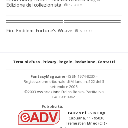
Edizione del collezionista
17 FOTO
Fire Emblem: Fortune’s Weave
5 FOTO
Termini d'uso
Privacy
Regole
Redazione
Contatti
FantasyMagazine
- ISSN 1974-823X -
Registrazione tribunale di Milano, n. 522 del 5
settembre 2006.
©2003
Associazione Delos Books
. Partita Iva
04029050962.
Pubblicità:
EADV s.r.l.
- Via Luigi
Capuana, 11 - 95030
Tremestieri Etneo (CT) -