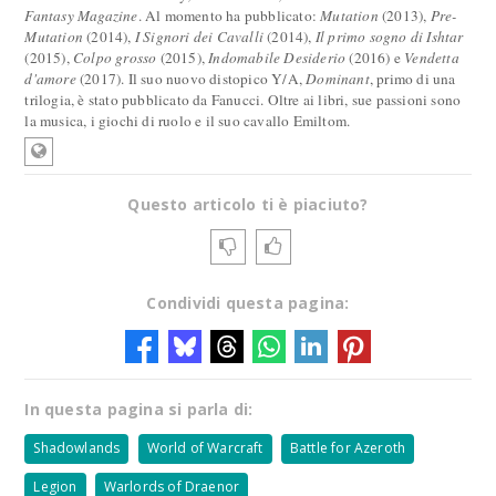
Fantasy Magazine
. Al momento ha pubblicato:
Mutation
(2013),
Pre-
Mutation
(2014),
I Signori dei Cavalli
(2014),
Il primo sogno di Ishtar
(2015),
Colpo grosso
(2015),
Indomabile Desiderio
(2016) e
Vendetta
d'amore
(2017). Il suo nuovo distopico Y/A,
Dominant
, primo di una
trilogia, è stato pubblicato da Fanucci. Oltre ai libri, sue passioni sono
la musica, i giochi di ruolo e il suo cavallo Emiltom.
Questo articolo ti è piaciuto?
Condividi questa pagina:
In questa pagina si parla di:
Shadowlands
World of Warcraft
Battle for Azeroth
Legion
Warlords of Draenor