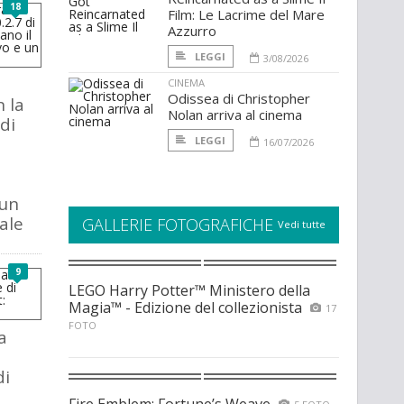
18
Film: Le Lacrime del Mare
Azzurro
LEGGI
3/08/2026
CINEMA
Odissea di Christopher
n la
Nolan arriva al cinema
di
LEGGI
16/07/2026
 un
ale
GALLERIE FOTOGRAFICHE
Vedi tutte
9
LEGO Harry Potter™ Ministero della
Magia™ - Edizione del collezionista
17
FOTO
a
di