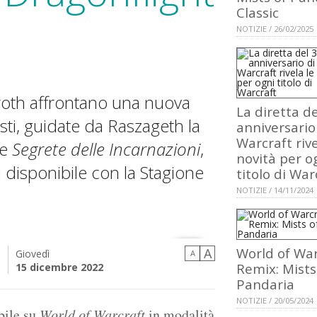
Classic
NOTIZIE / 26/02/2025
roth affrontano una nuova
La diretta de
sti, guidate da Raszageth la
anniversario
Warcraft rive
le
Segrete delle Incarnazioni
,
novità per o
 disponibile con la Stagione
titolo di War
NOTIZIE / 14/11/2024
World of War
A
Giovedì
A
i
Remix: Mists
15 dicembre 2022
Pandaria
NOTIZIE / 20/05/2024
bile su
World of Warcraft
in modalità