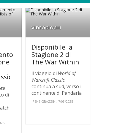
VIDEOGIOCHI
Disponibile la
ento
Stagione 2 di
one
The War Within
Il viaggio di
World of
ssic
Warcraft Classic
continua a sud, verso il
ete
continente di Pandaria.
to di
IRENE GRAZZINI, 7/03/2025
patch
025