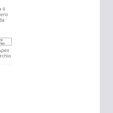
 il
tero
da
Apex
rchio