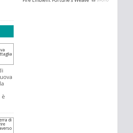
Fire Emblem: Fortune’s Weave
5 FOTO
di
nuova
la
 è