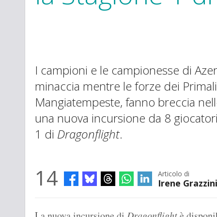
I campioni e le campionesse di Aze
minaccia mentre le forze dei Primali
Mangiatempeste, fanno breccia nel
una nuova incursione da 8 giocatori
1 di
Dragonflight
.
14
Articolo di
Irene Grazzin
La nuova incursione di
Dragonflight
è disponi