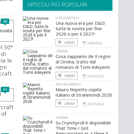
ARTICOLI PIÙ POPOLARI
LUDOFANTASY
22
Una nuova era per D&D:
tutte le novità per fine
2026 e per il 2027!
LEGGI
3/08/2026
l 30°
CINEMA
 di
Cosa sappiamo de Il regno
la le
di Orisha, tratto dal
gni
romanzo di Tomi Adeyemi
craft
LEGGI
31/07/2026
APPUNTAMENTI
Mauro Repetto ospite
31
italiano di Stranimondi 2026
LEGGI
20/07/2026
craft
 of
CINEMA
Su Crunchyroll è disponibile
That Time I Got
Reincarnated as a Slime Il