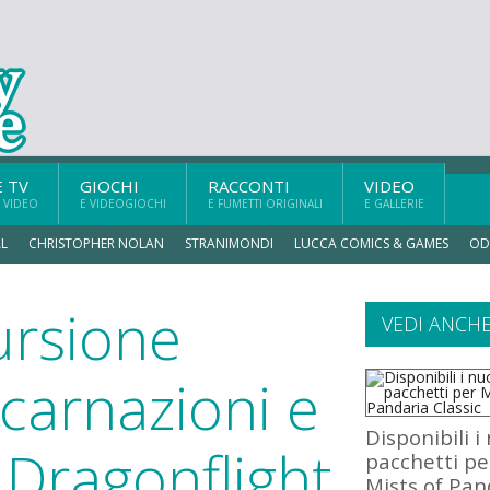
E TV
GIOCHI
RACCONTI
VIDEO
 VIDEO
E VIDEOGIOCHI
E FUMETTI ORIGINALI
E GALLERIE
L
CHRISTOPHER NOLAN
STRANIMONDI
LUCCA COMICS & GAMES
OD
cursione
VEDI ANCH
ncarnazioni e
Disponibili i
 Dragonflight
pacchetti pe
Mists of Pan