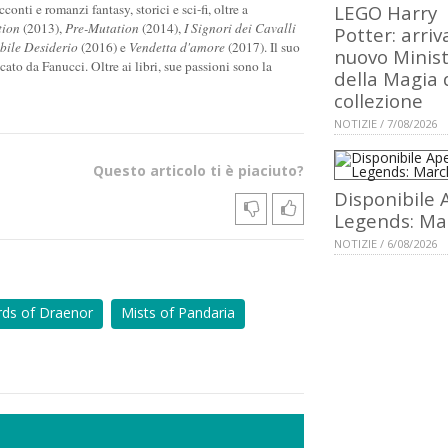
onti e romanzi fantasy, storici e sci-fi, oltre a
LEGO Harry
tion
(2013),
Pre-Mutation
(2014),
I Signori dei Cavalli
Potter: arriva
ile Desiderio
(2016) e
Vendetta d'amore
(2017). Il suo
nuovo Minis
icato da Fanucci. Oltre ai libri, sue passioni sono la
della Magia 
collezione
NOTIZIE / 7/08/2026
Questo articolo ti è piaciuto?
Disponibile 
Legends: Ma
NOTIZIE / 6/08/2026
rds of Draenor
Mists of Pandaria