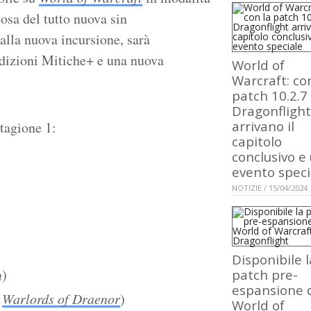
osa del tutto nuova sin
alla nuova incursione, sarà
edizioni Mitiche+ e una nuova
World of
Warcraft: co
patch 10.2.7 
Dragonflight
arrivano il
tagione 1:
capitolo
conclusivo e
evento speci
NOTIZIE / 15/04/2024
Disponibile l
)
n
patch pre-
espansione 
e
Warlords of Draenor
)
World of