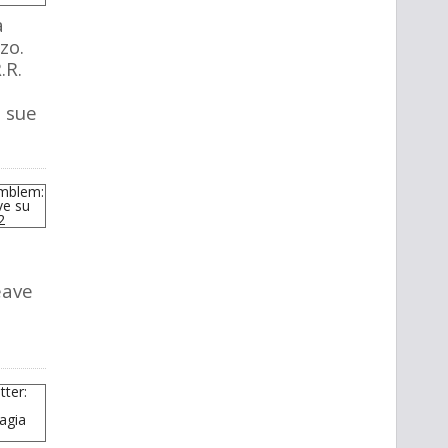
a
zo.
.R.
e sue
eave