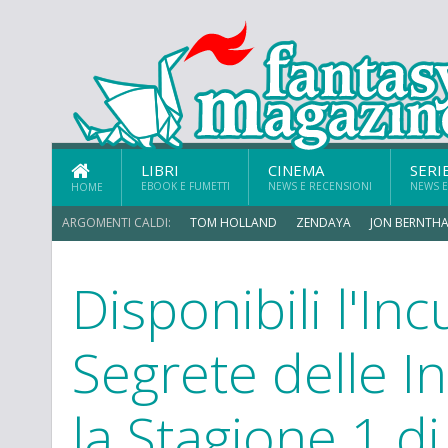
LIBRI
CINEMA
SERI
EBOOK E FUMETTI
NEWS E RECENSIONI
NEWS E
HOME
ARGOMENTI CALDI:
TOM HOLLAND
ZENDAYA
JON BERNTHA
Disponibili l'In
MICHAEL MANDO
Segrete delle I
la Stagione 1 di