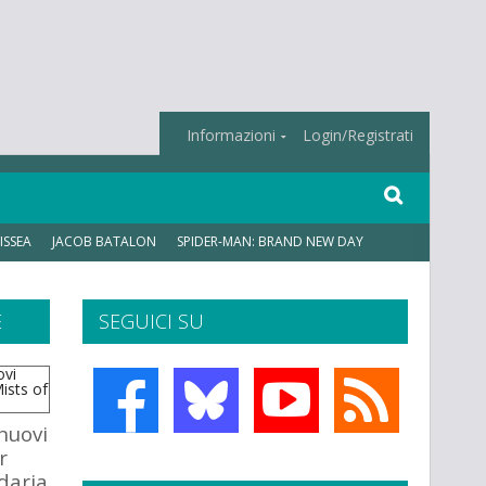
Informazioni
Login/Registrati
ISSEA
JACOB BATALON
SPIDER-MAN: BRAND NEW DAY
E
SEGUICI SU
 nuovi
r
daria