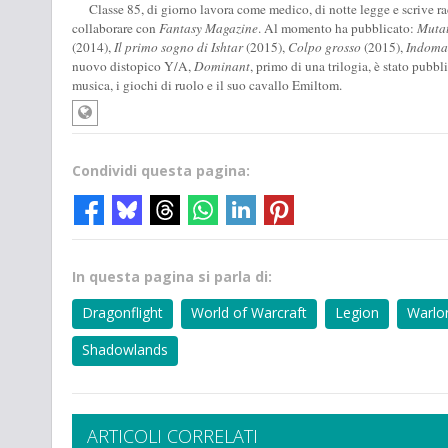
Classe 85, di giorno lavora come medico, di notte legge e scrive racc
collaborare con
Fantasy Magazine
. Al momento ha pubblicato:
Muta
(2014),
Il primo sogno di Ishtar
(2015),
Colpo grosso
(2015),
Indomab
nuovo distopico Y/A,
Dominant
, primo di una trilogia, è stato pubbl
musica, i giochi di ruolo e il suo cavallo Emiltom.
Condividi questa pagina:
In questa pagina si parla di:
Dragonflight
World of Warcraft
Legion
Warlo
Shadowlands
ARTICOLI CORRELATI