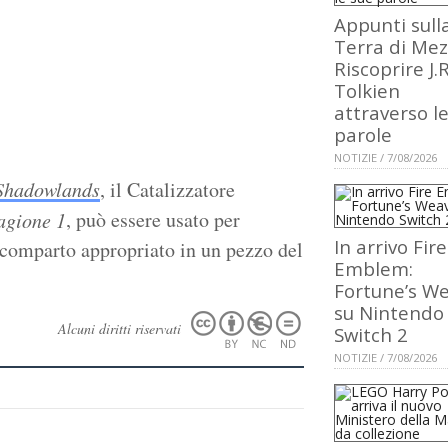
Appunti sull
Terra di Mez
Riscoprire J.R
Tolkien
attraverso l
parole
NOTIZIE / 7/08/2026
Shadowlands
, il Catalizzatore
, può essere usato per
agione 1
In arrivo Fire
 scomparto appropriato in un pezzo del
Emblem:
Fortune’s W
su Nintendo
Alcuni diritti riservati
Switch 2
NOTIZIE / 7/08/2026