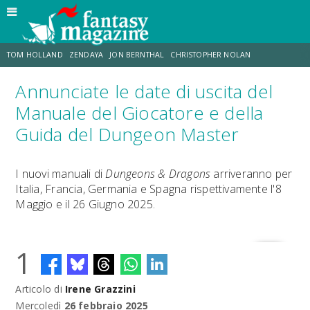
TOM HOLLAND
ZENDAYA
JON BERNTHAL
CHRISTOPHER NOLAN
Annunciate le date di uscita del
STRANIMONDI
LUCCA COMICS & GAMES
ODISSEA
TRAMELL TILLMAN
Manuale del Giocatore e della
Guida del Dungeon Master
CHRIS MCKENNA
ERIK SOMMERS
I nuovi manuali di
Dungeons & Dragons
arriveranno per
Italia, Francia, Germania e Spagna rispettivamente l'8
Maggio e il 26 Giugno 2025.
1
Articolo di
Irene Grazzini
Mercoledì
26 febbraio 2025