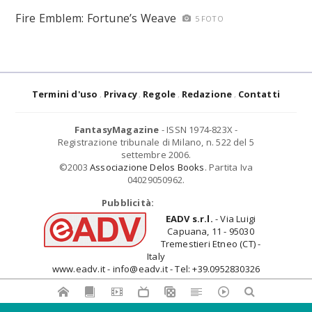
Fire Emblem: Fortune’s Weave
5 FOTO
Termini d'uso
Privacy
Regole
Redazione
Contatti
FantasyMagazine
- ISSN 1974-823X -
Registrazione tribunale di Milano, n. 522 del 5
settembre 2006.
©2003
Associazione Delos Books
. Partita Iva
04029050962.
Pubblicità:
EADV s.r.l.
- Via Luigi
Capuana, 11 - 95030
Tremestieri Etneo (CT) -
Italy
www.eadv.it - info@eadv.it - Tel: +39.0952830326