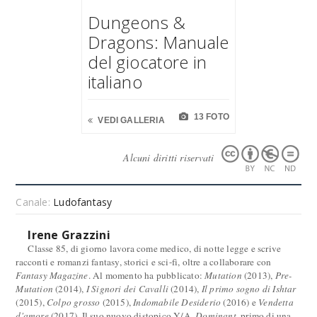
Dungeons &
Dragons: Manuale
del giocatore in
italiano
13 FOTO
VEDI GALLERIA
Alcuni diritti riservati
Canale:
Ludofantasy
Irene Grazzini
Classe 85, di giorno lavora come medico, di notte legge e scrive
racconti e romanzi fantasy, storici e sci-fi, oltre a collaborare con
Fantasy Magazine
. Al momento ha pubblicato:
Mutation
(2013),
Pre-
Mutation
(2014),
I Signori dei Cavalli
(2014),
Il primo sogno di Ishtar
(2015),
Colpo grosso
(2015),
Indomabile Desiderio
(2016) e
Vendetta
d'amore
(2017). Il suo nuovo distopico Y/A,
Dominant
, primo di una