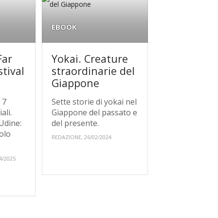
EBOOK
Far
Yokai. Creature
stival
straordinarie del
Giappone
 7
Sette storie di yokai nel
ali.
Giappone del passato e
Udine:
del presente.
tolo
REDAZIONE, 26/02/2024
4/2025