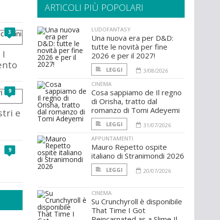
ARTICOLI PIÙ POPOLARI
LUDOFANTASY
3
Una nuova era per D&D:
tutte le novità per fine
 I
2026 e per il 2027!
ento
LEGGI
3/08/2026
CINEMA
9
Cosa sappiamo de Il regno
di Orisha, tratto dal
romanzo di Tomi Adeyemi
tri e
LEGGI
31/07/2026
APPUNTAMENTI
Mauro Repetto ospite
9
italiano di Stranimondi 2026
LEGGI
20/07/2026
CINEMA
Su Crunchyroll è disponibile
That Time I Got
Reincarnated as a Slime Il