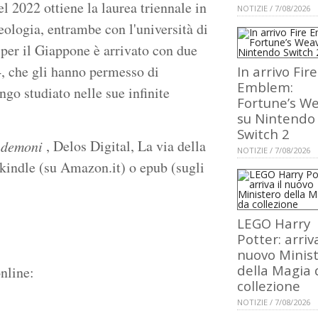
l 2022 ottiene la laurea triennale in
NOTIZIE / 7/08/2026
eologia, entrambe con l'università di
 per il Giappone è arrivato con due
4, che gli hanno permesso di
In arrivo Fire
Emblem:
go studiato nelle sue infinite
Fortune’s W
su Nintendo
Switch 2
, Delos Digital, La via della
e demoni
NOTIZIE / 7/08/2026
kindle (su Amazon.it) o epub (sugli
LEGO Harry
Potter: arriva
nuovo Minis
della Magia 
nline:
collezione
NOTIZIE / 7/08/2026