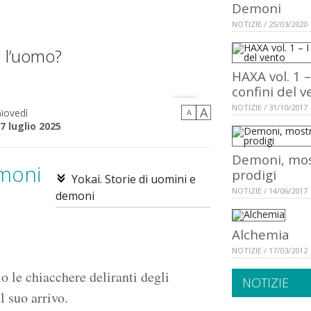
Demoni
NOTIZIE / 25/03/2020
a l’uomo?
HAXA vol. 1 –
confini del v
NOTIZIE / 31/10/2017
A
iovedì
A
7 luglio 2025
Demoni, mos
emoni
prodigi
Yokai. Storie di uomini e
NOTIZIE / 14/06/2017
demoni
Alchemia
NOTIZIE / 17/03/2012
 le chiacchere deliranti degli
NOTIZIE
l suo arrivo.