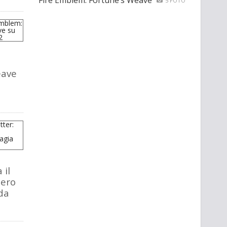
Fire Emblem: Fortune’s Weave
5 FOTO
eave
 il
tero
da