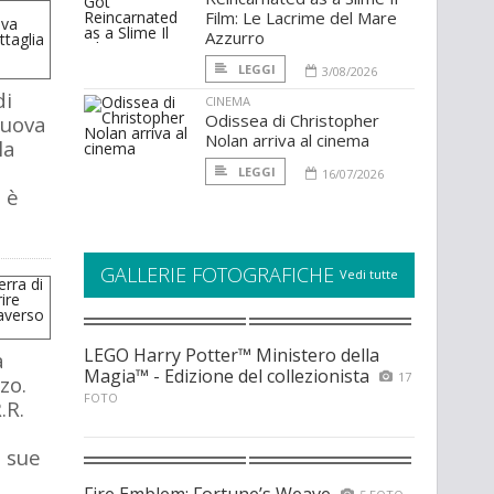
Film: Le Lacrime del Mare
Azzurro
LEGGI
3/08/2026
di
CINEMA
Odissea di Christopher
nuova
Nolan arriva al cinema
la
LEGGI
16/07/2026
 è
GALLERIE FOTOGRAFICHE
Vedi tutte
LEGO Harry Potter™ Ministero della
a
Magia™ - Edizione del collezionista
17
zo.
FOTO
.R.
e sue