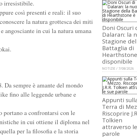
irresistibile.
ppure così presenti e reali: il suo
 conoscere la natura grottesca dei miti
Doni Oscuri 
 e angosciante in cui la natura umana
Dalaran: la 
Stagione del
Battaglia di
okai.
Hearthstone
disponibile
NOTIZIE / 7/08/2026
98. Da sempre è amante del mondo
ike fino alle leggende urbane e
Appunti sull
Terra di Mez
o portano a confrontarsi con le
Riscoprire J.R
Tolkien
istiche in cui ottiene il diploma nel
attraverso l
uella per la filosofia e la storia
parole