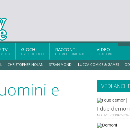
E TV
GIOCHI
RACCONTI
VIDEO
 VIDEO
E VIDEOGIOCHI
E FUMETTI ORIGINALI
E GALLERIE
L
CHRISTOPHER NOLAN
STRANIMONDI
LUCCA COMICS & GAMES
OD
 uomini e
VEDI ANCH
I due demon
NOTIZIE / 13/02/2024