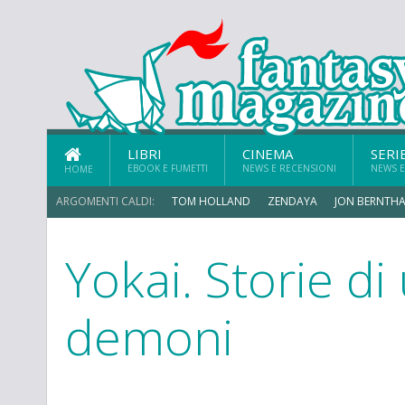
LIBRI
CINEMA
SERI
EBOOK E FUMETTI
NEWS E RECENSIONI
NEWS E
HOME
ARGOMENTI CALDI:
TOM HOLLAND
ZENDAYA
JON BERNTHA
Yokai. Storie di
MICHAEL MANDO
demoni