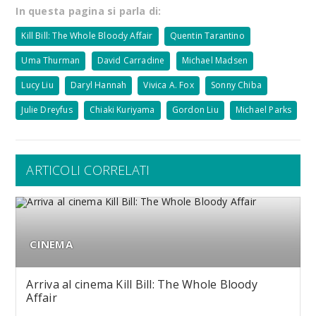
In questa pagina si parla di:
Kill Bill: The Whole Bloody Affair
Quentin Tarantino
Uma Thurman
David Carradine
Michael Madsen
Lucy Liu
Daryl Hannah
Vivica A. Fox
Sonny Chiba
Julie Dreyfus
Chiaki Kuriyama
Gordon Liu
Michael Parks
ARTICOLI CORRELATI
CINEMA
Arriva al cinema Kill Bill: The Whole Bloody
Affair