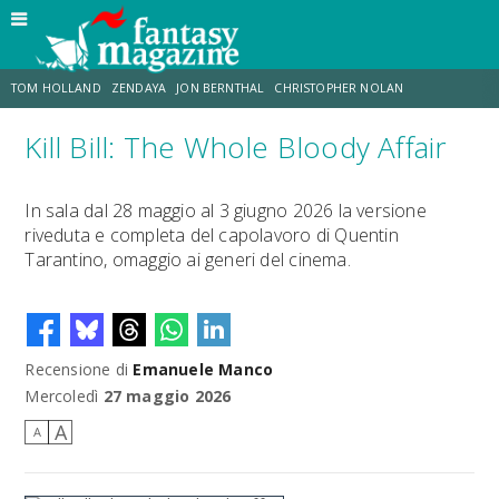
TOM HOLLAND
ZENDAYA
JON BERNTHAL
CHRISTOPHER NOLAN
Kill Bill: The Whole Bloody Affair
STRANIMONDI
LUCCA COMICS & GAMES
ODISSEA
JACOB BATALON
In sala dal 28 maggio al 3 giugno 2026 la versione
riveduta e completa del capolavoro di Quentin
SPIDER-MAN: BRAND NEW DAY
MICHAEL MANDO
Tarantino, omaggio ai generi del cinema.
Recensione di
Emanuele Manco
Mercoledì
27 maggio 2026
A
A