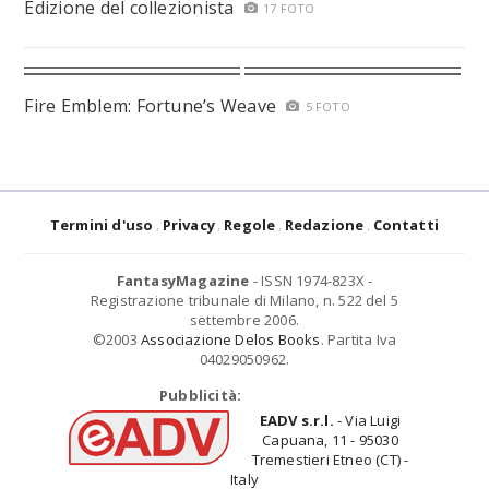
Edizione del collezionista
17 FOTO
Fire Emblem: Fortune’s Weave
5 FOTO
Termini d'uso
Privacy
Regole
Redazione
Contatti
FantasyMagazine
- ISSN 1974-823X -
Registrazione tribunale di Milano, n. 522 del 5
settembre 2006.
©2003
Associazione Delos Books
. Partita Iva
04029050962.
Pubblicità:
EADV s.r.l.
- Via Luigi
Capuana, 11 - 95030
Tremestieri Etneo (CT) -
Italy