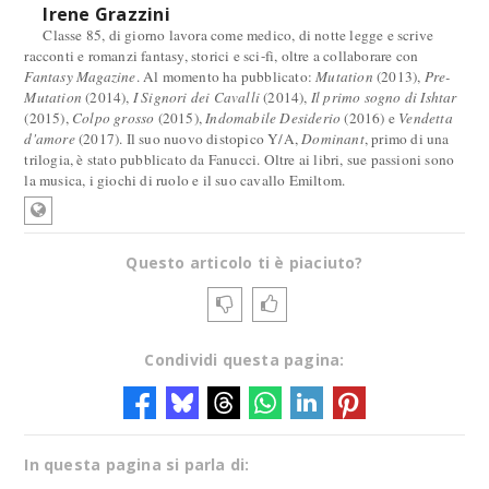
Irene Grazzini
Classe 85, di giorno lavora come medico, di notte legge e scrive
racconti e romanzi fantasy, storici e sci-fi, oltre a collaborare con
Fantasy Magazine
. Al momento ha pubblicato:
Mutation
(2013),
Pre-
Mutation
(2014),
I Signori dei Cavalli
(2014),
Il primo sogno di Ishtar
(2015),
Colpo grosso
(2015),
Indomabile Desiderio
(2016) e
Vendetta
d'amore
(2017). Il suo nuovo distopico Y/A,
Dominant
, primo di una
trilogia, è stato pubblicato da Fanucci. Oltre ai libri, sue passioni sono
la musica, i giochi di ruolo e il suo cavallo Emiltom.
Questo articolo ti è piaciuto?
Condividi questa pagina:
In questa pagina si parla di: