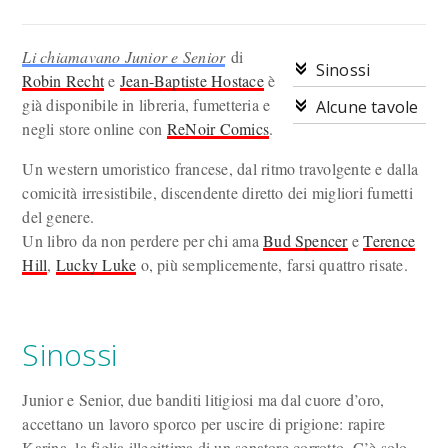
Li chiamavano Junior e Senior
di
Sinossi
Robin Recht
e
Jean-Baptiste Hostace
è
già disponibile in libreria, fumetteria e
Alcune tavole
negli store online con
ReNoir Comics
.
Un western umoristico francese, dal ritmo travolgente e dalla
comicità irresistibile, discendente diretto dei migliori fumetti
del genere.
Un libro da non perdere per chi ama
Bud Spencer
e
Terence
Hill
,
Lucky Luke
o, più semplicemente, farsi quattro risate.
Sinossi
Junior e Senior, due banditi litigiosi ma dal cuore d’oro,
accettano un lavoro sporco per uscire di prigione: rapire
Karina, la figlia illegittima di un senatore corrotto. C’è solo