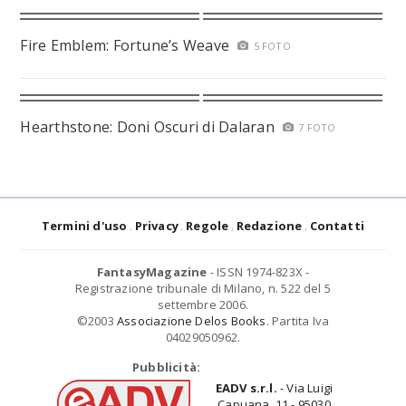
Fire Emblem: Fortune’s Weave
5 FOTO
Hearthstone: Doni Oscuri di Dalaran
7 FOTO
Termini d'uso
Privacy
Regole
Redazione
Contatti
FantasyMagazine
- ISSN 1974-823X -
Registrazione tribunale di Milano, n. 522 del 5
settembre 2006.
©2003
Associazione Delos Books
. Partita Iva
04029050962.
Pubblicità:
EADV s.r.l.
- Via Luigi
Capuana, 11 - 95030