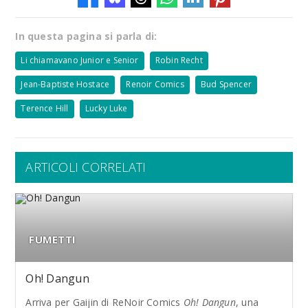
In questa pagina si parla di:
Li chiamavano Junior e Senior
Robin Recht
Jean-Baptiste Hostace
Renoir Comics
Bud Spencer
Terence Hill
Lucky Luke
ARTICOLI CORRELATI
FUMETTI
Oh! Dangun
Arriva per Gaijin di ReNoir Comics
Oh! Dangun
, una