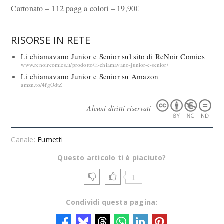
Cartonato – 112 pagg a colori – 19,90€
RISORSE IN RETE
Li chiamavano Junior e Senior sul sito di ReNoir Comics
www.renoircomics.it/prodotto/li-chiamavano-junior-e-senior/
Li chiamavano Junior e Senior su Amazon
amzn.to/4fgOdtZ
Alcuni diritti riservati
Canale:
Fumetti
Questo articolo ti è piaciuto?
1
Condividi questa pagina: