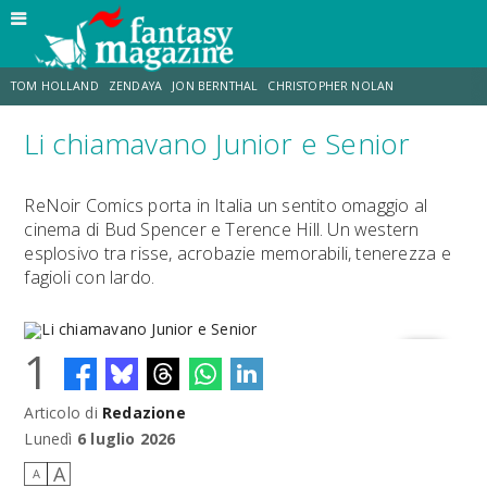
TOM HOLLAND
ZENDAYA
JON BERNTHAL
CHRISTOPHER NOLAN
Li chiamavano Junior e Senior
STRANIMONDI
LUCCA COMICS & GAMES
ODISSEA
MARK RUFFALO
ReNoir Comics porta in Italia un sentito omaggio al
cinema di Bud Spencer e Terence Hill. Un western
JACOB BATALON
ERIK SOMMERS
esplosivo tra risse, acrobazie memorabili, tenerezza e
fagioli con lardo.
1
Articolo di
Redazione
Li chiamavano Junior e Senior
Lunedì
6 luglio 2026
A
A