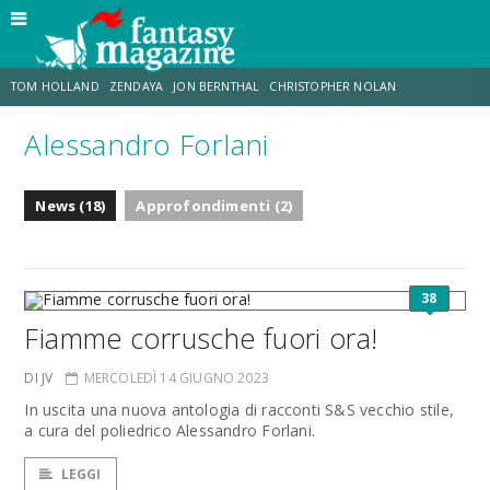
TOM HOLLAND
ZENDAYA
JON BERNTHAL
CHRISTOPHER NOLAN
Alessandro Forlani
STRANIMONDI
LUCCA COMICS & GAMES
ODISSEA
CHRIS MCKENNA
News (18)
Approfondimenti (2)
DESTIN DANIEL CRETTON
ERIK SOMMERS
38
Fiamme corrusche fuori ora!
DI JV
MERCOLEDÌ 14 GIUGNO 2023
In uscita una nuova antologia di racconti S&S vecchio stile,
a cura del poliedrico Alessandro Forlani.
LEGGI