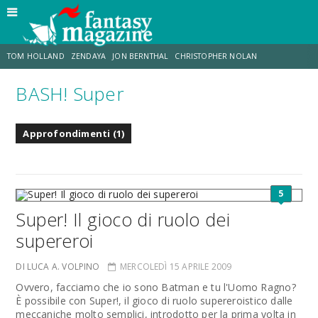
TOM HOLLAND
ZENDAYA
JON BERNTHAL
CHRISTOPHER NOLAN
BASH! Super
STRANIMONDI
LUCCA COMICS & GAMES
ODISSEA
JACOB BATALON
Approfondimenti (1)
SPIDER-MAN: BRAND NEW DAY
MICHAEL MANDO
5
Super! Il gioco di ruolo dei
supereroi
DI LUCA A. VOLPINO
MERCOLEDÌ 15 APRILE 2009
Ovvero, facciamo che io sono Batman e tu l'Uomo Ragno?
È possibile con Super!, il gioco di ruolo supereroistico dalle
meccaniche molto semplici, introdotto per la prima volta in