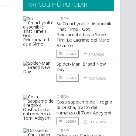
ARTICOLI PIÙ POPOLARI
CINEMA
Su Crunchyroll è disponibile
That Time I Got
Reincarnated as a Slime Il
Film: Le Lacrime del Mare
Azzurro
LEGGI
3/08/2026
Spider-Man: Brand New
Day
LEGGI
29/07/2026
CINEMA
Cosa sappiamo de Il regno
di Orisha, tratto dal
romanzo di Tomi Adeyemi
LEGGI
31/07/2026
CINEMA
Odissea di Christopher