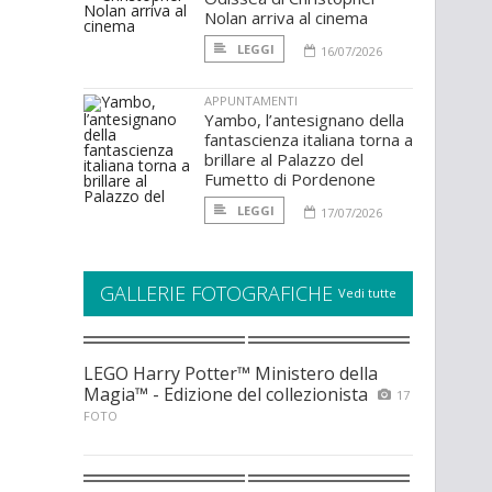
Nolan arriva al cinema
LEGGI
16/07/2026
APPUNTAMENTI
Yambo, l’antesignano della
fantascienza italiana torna a
brillare al Palazzo del
Fumetto di Pordenone
LEGGI
17/07/2026
GALLERIE FOTOGRAFICHE
Vedi tutte
LEGO Harry Potter™ Ministero della
Magia™ - Edizione del collezionista
17
FOTO