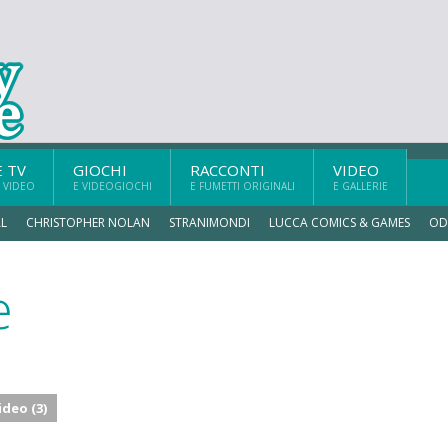
E TV
GIOCHI
RACCONTI
VIDEO
 VIDEO
E VIDEOGIOCHI
E FUMETTI ORIGINALI
E GALLERIE
L
CHRISTOPHER NOLAN
STRANIMONDI
LUCCA COMICS & GAMES
OD
e
ideo (3)