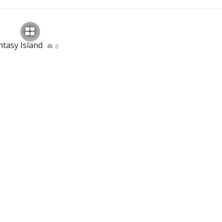
ntasy Island
8