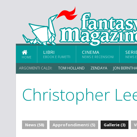
LIBRI
CINEMA
SERI
EBOOK E FUMETTI
NEWS E RECENSIONI
NEWS E
HOME
ARGOMENTI CALDI:
TOM HOLLAND
ZENDAYA
JON BERNTHA
Christopher Le
ERIK SOMMERS
News (58)
Approfondimenti (5)
Gallerie (3)
V