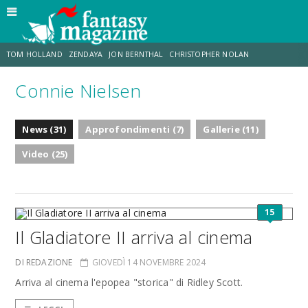
TOM HOLLAND
ZENDAYA
JON BERNTHAL
CHRISTOPHER NOLAN
Connie Nielsen
STRANIMONDI
LUCCA COMICS & GAMES
ODISSEA
CHRIS MCKENNA
News (31)
Approfondimenti (7)
Gallerie (11)
DESTIN DANIEL CRETTON
ERIK SOMMERS
Video (25)
15
Il Gladiatore II arriva al cinema
DI REDAZIONE
GIOVEDÌ 14 NOVEMBRE 2024
Arriva al cinema l'epopea "storica" di Ridley Scott.