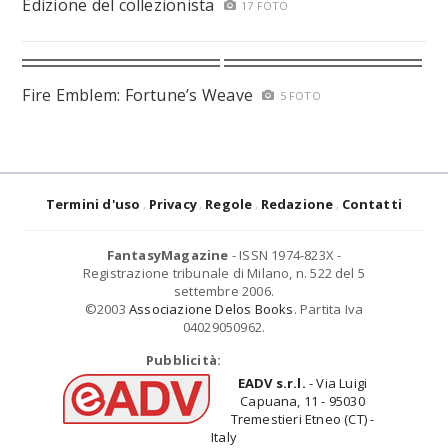
Edizione del collezionista
17 FOTO
Fire Emblem: Fortune’s Weave
5 FOTO
Termini d'uso
Privacy
Regole
Redazione
Contatti
FantasyMagazine
- ISSN 1974-823X -
Registrazione tribunale di Milano, n. 522 del 5
settembre 2006.
©2003
Associazione Delos Books
. Partita Iva
04029050962.
Pubblicità:
EADV s.r.l.
- Via Luigi
Capuana, 11 - 95030
Tremestieri Etneo (CT) -
Italy