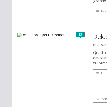
grande r
LEG
33
Delos
DI REDAZ
Quattro 
devolut
terremo
LEG
AN