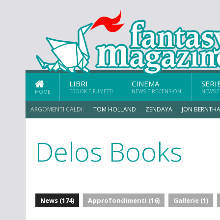
LIBRI
CINEMA
SERI
EBOOK E FUMETTI
NEWS E RECENSIONI
NEWS E
HOME
ARGOMENTI CALDI:
TOM HOLLAND
ZENDAYA
JON BERNTHA
Delos Books
News (174)
Approfondimenti (16)
Gallerie (1)