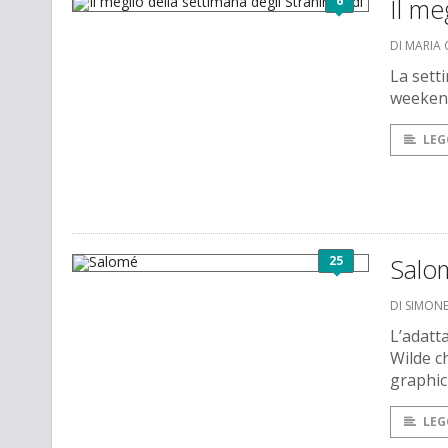
6
Il me
DI MARIA 
La setti
weekend 
LEG
25
Salo
DI SIMO
L’adatt
Wilde ch
graphic 
LEG