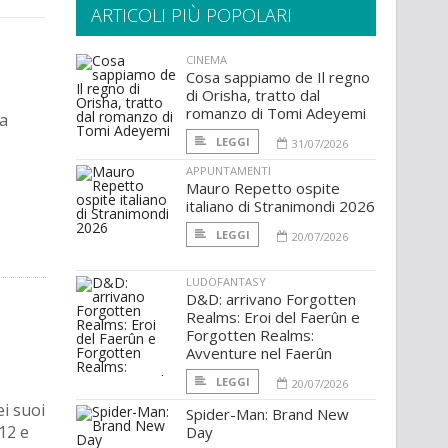
ARTICOLI PIÙ POPOLARI
CINEMA
Cosa sappiamo de Il regno
di Orisha, tratto dal
romanzo di Tomi Adeyemi
la
LEGGI
31/07/2026
APPUNTAMENTI
Mauro Repetto ospite
italiano di Stranimondi 2026
LEGGI
20/07/2026
LUDOFANTASY
D&D: arrivano Forgotten
Realms: Eroi del Faerûn e
Forgotten Realms:
Avventure nel Faerûn
LEGGI
20/07/2026
ei suoi
Spider-Man: Brand New
 12 e
Day