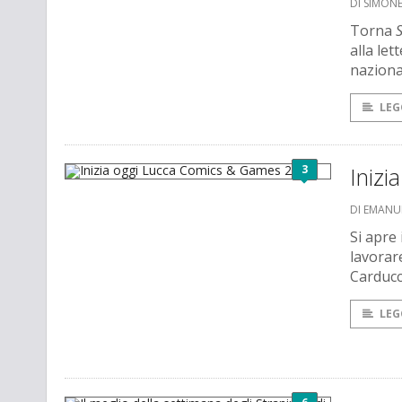
DI SIMO
Torna
alla let
nazional
LEG
3
Iniz
DI EMANU
Si apre 
lavorar
Carducc
LEG