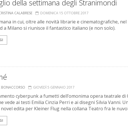
glio della settimana degli Stranimondi
CRISTINA CALABRESE
DOMENICA 15 OTTOBRE 2017
mana in cui, oltre alle novità librarie e cinematografiche, nel
a Milano si riunisce il fantastico italiano (e non solo).
GI
mé
NE BONACCORSO
GIOVEDÌ 5 GENNAIO 2017
amento cyberpunk a fumetti dell’omonima opera teatrale di
e vede ai testi Emilia Cinzia Perri e ai disegni Silvia Vanni. U
novel edita per Kleiner Flug nella collana Teatro fra le nuvol
GI