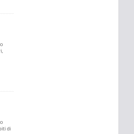
no
i,
no
iti di