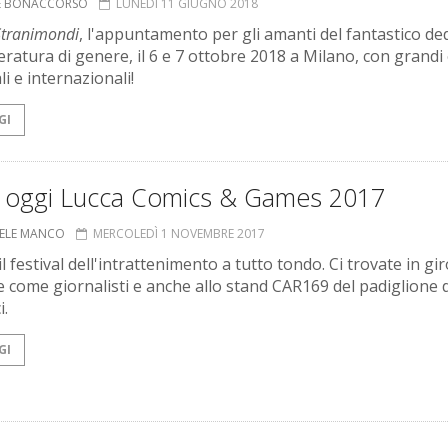
NE BONACCORSO
LUNEDÌ 11 GIUGNO 2018
Stranimondi
, l'appuntamento per gli amanti del fantastico de
teratura di genere, il 6 e 7 ottobre 2018 a Milano, con grandi 
i e internazionali!
GI
ia oggi Lucca Comics & Games 2017
ELE MANCO
MERCOLEDÌ 1 NOVEMBRE 2017
il festival dell'intrattenimento a tutto tondo. Ci trovate in gir
e come giornalisti e anche allo stand CAR169 del padiglione d
i.
GI