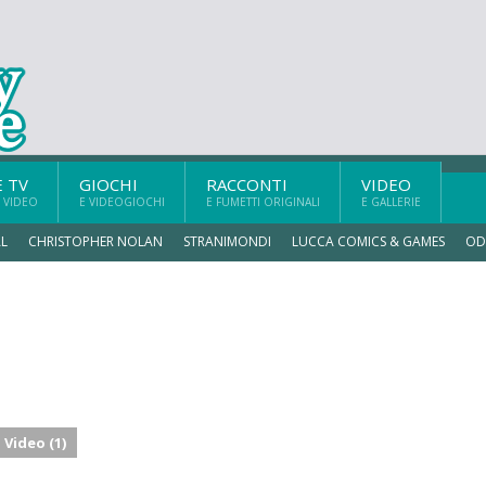
E TV
GIOCHI
RACCONTI
VIDEO
 VIDEO
E VIDEOGIOCHI
E FUMETTI ORIGINALI
E GALLERIE
L
CHRISTOPHER NOLAN
STRANIMONDI
LUCCA COMICS & GAMES
OD
Video (1)