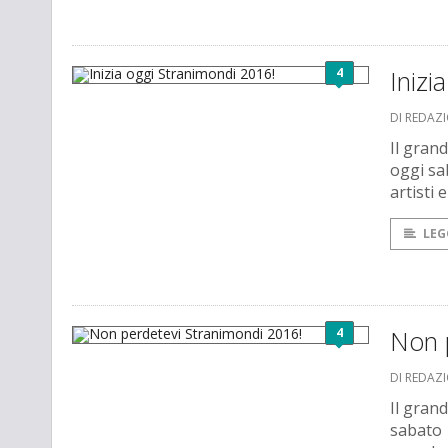
4
Inizi
DI REDAZ
Il grand
oggi sa
artisti 
LEG
4
Non 
DI REDAZ
Il grand
sabato 1