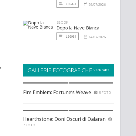
LEGGI
29/07/2026
EBOOK
Dopo la Nave Bianca
LEGGI
14/07/2026
o
GALLERIE FOTOGRAFICHE
Vedi tutte
Fire Emblem: Fortune’s Weave
5 FOTO
a
Hearthstone: Doni Oscuri di Dalaran
7 FOTO