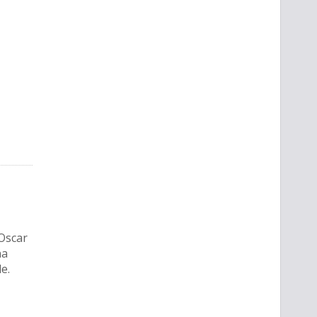
 Oscar
na
e.