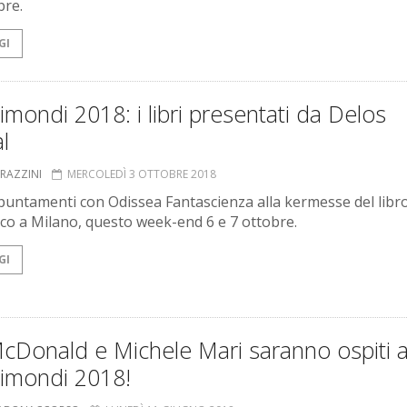
bre.
GI
imondi 2018: i libri presentati da Delos
al
GRAZZINI
MERCOLEDÌ 3 OTTOBRE 2018
untamenti con Odissea Fantascienza alla kermesse del libr
ico a Milano, questo week-end 6 e 7 ottobre.
GI
cDonald e Michele Mari saranno ospiti 
nimondi 2018!