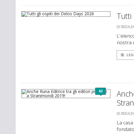
Tutti
DI REDAZ
L'elenc
nostra c
LEG
42
Anche
Stra
DI REDAZ
La casa
fondator