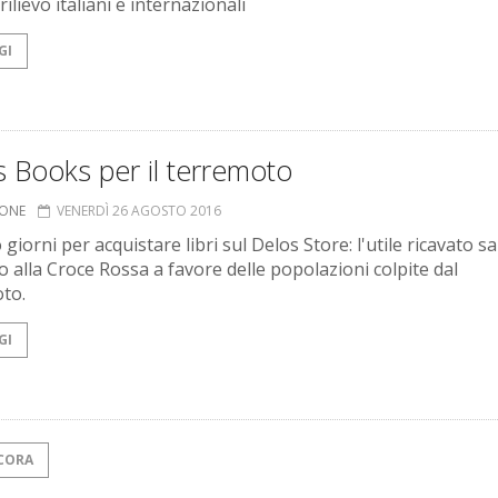
ilievo italiani e internazionali
GI
 Books per il terremoto
IONE
VENERDÌ 26 AGOSTO 2016
giorni per acquistare libri sul Delos Store: l'utile ricavato s
o alla Croce Rossa a favore delle popolazioni colpite dal
to.
GI
CORA