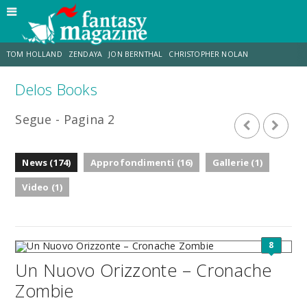
TOM HOLLAND
ZENDAYA
JON BERNTHAL
CHRISTOPHER NOLAN
Delos Books
STRANIMONDI
LUCCA COMICS & GAMES
ODISSEA
DESTIN DANIEL CRETTON
Segue - Pagina 2
ERIK SOMMERS
TRAMELL TILLMAN
News (174)
Approfondimenti (16)
Gallerie (1)
Video (1)
8
Un Nuovo Orizzonte – Cronache
Zombie