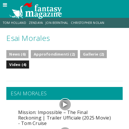
TOM HOLLAND
ZENDAYA
JON BERNTHAL
CHRISTOPHER NOLAN
Esai Morales
STRANIMONDI
LUCCA COMICS & GAMES
ODISSEA
CHRIS MCKENNA
News (6)
Approfondimenti (2)
Gallerie (2)
DESTIN DANIEL CRETTON
ERIK SOMMERS
Video (4)
ESAI MORALES
Mission: Impossible – The Final
Reckoning | Trailer Ufficiale (2025 Movie)
- Tom Cruise