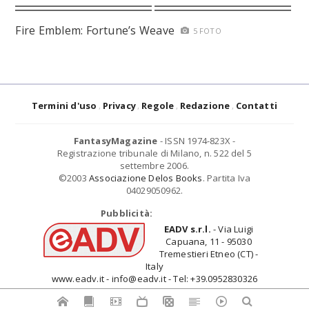
Fire Emblem: Fortune’s Weave
5 FOTO
Termini d'uso
Privacy
Regole
Redazione
Contatti
FantasyMagazine
- ISSN 1974-823X -
Registrazione tribunale di Milano, n. 522 del 5
settembre 2006.
©2003
Associazione Delos Books
. Partita Iva
04029050962.
Pubblicità:
EADV s.r.l.
- Via Luigi
Capuana, 11 - 95030
Tremestieri Etneo (CT) -
Italy
www.eadv.it - info@eadv.it - Tel: +39.0952830326