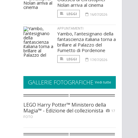
Nolan arriva al cinema
LEGGI
16/07/2026
APPUNTAMENTI
Yambo, l’antesignano della
fantascienza italiana torna a
brillare al Palazzo del
Fumetto di Pordenone
LEGGI
17/07/2026
GALLERIE FOTOGRAFICHE
Vedi tutte
LEGO Harry Potter™ Ministero della
Magia™ - Edizione del collezionista
17
FOTO