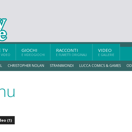
E TV
GIOCHI
RACCONTI
VIDEO
 VIDEO
E VIDEOGIOCHI
E FUMETTI ORIGINALI
E GALLERIE
L
CHRISTOPHER NOLAN
STRANIMONDI
LUCCA COMICS & GAMES
OD
anu
deo (1)