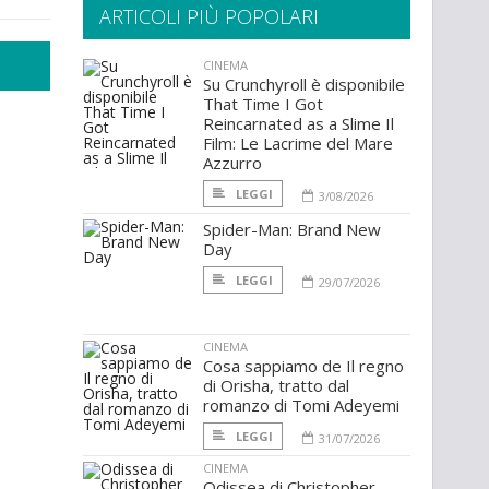
ARTICOLI PIÙ POPOLARI
CINEMA
Su Crunchyroll è disponibile
That Time I Got
Reincarnated as a Slime Il
Film: Le Lacrime del Mare
Azzurro
LEGGI
3/08/2026
Spider-Man: Brand New
Day
LEGGI
29/07/2026
CINEMA
Cosa sappiamo de Il regno
di Orisha, tratto dal
romanzo di Tomi Adeyemi
LEGGI
31/07/2026
CINEMA
Odissea di Christopher