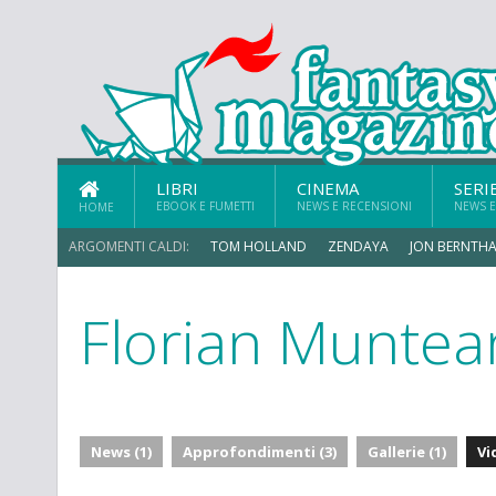
LIBRI
CINEMA
SERI
EBOOK E FUMETTI
NEWS E RECENSIONI
NEWS E
HOME
ARGOMENTI CALDI:
TOM HOLLAND
ZENDAYA
JON BERNTHA
Florian Munte
ERIK SOMMERS
News (1)
Approfondimenti (3)
Gallerie (1)
Vi