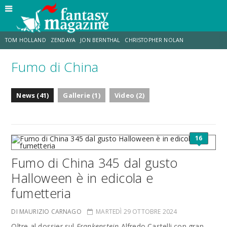
TOM HOLLAND
ZENDAYA
JON BERNTHAL
CHRISTOPHER NOLAN
Fumo di China
STRANIMONDI
LUCCA COMICS & GAMES
ODISSEA
JACOB BATALON
News (41)
Gallerie (1)
Video (2)
SPIDER-MAN: BRAND NEW DAY
MICHAEL MANDO
16
Fumo di China 345 dal gusto
Halloween è in edicola e
fumetteria
DI MAURIZIO CARNAGO
MARTEDÌ 29 OTTOBRE 2024
Oltre al dossier sul
Frankenstein
Alfredo Castelli con gran