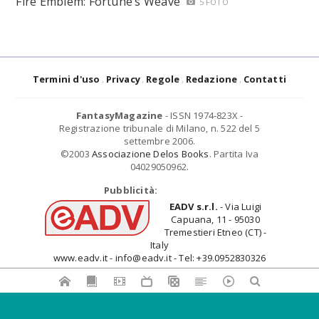
Fire Emblem: Fortune’s Weave
5 FOTO
Termini d'uso
Privacy
Regole
Redazione
Contatti
FantasyMagazine
- ISSN 1974-823X -
Registrazione tribunale di Milano, n. 522 del 5
settembre 2006.
©2003
Associazione Delos Books
. Partita Iva
04029050962.
Pubblicità:
EADV s.r.l.
- Via Luigi
Capuana, 11 - 95030
Tremestieri Etneo (CT) -
Italy
www.eadv.it - info@eadv.it - Tel: +39.0952830326