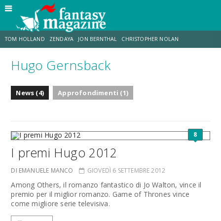
TOM HOLLAND
ZENDAYA
JON BERNTHAL
CHRISTOPHER NOLAN
Hugo Gernsback
STRANIMONDI
LUCCA COMICS & GAMES
ODISSEA
JACOB BATALON
News (4)
Approfondimenti (1)
SPIDER-MAN: BRAND NEW DAY
MICHAEL MANDO
8
I premi Hugo 2012
DI EMANUELE MANCO
GIOVEDÌ 6 SETTEMBRE 2012
Among Others, il romanzo fantastico di Jo Walton, vince il
premio per il miglior romanzo. Game of Thrones vince
come migliore serie televisiva.