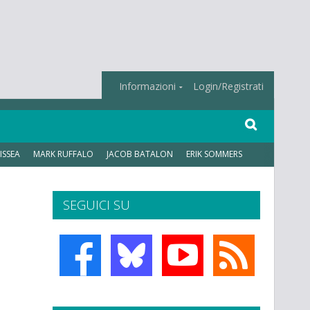
Informazioni
Login/Registrati
ISSEA
MARK RUFFALO
JACOB BATALON
ERIK SOMMERS
SEGUICI SU