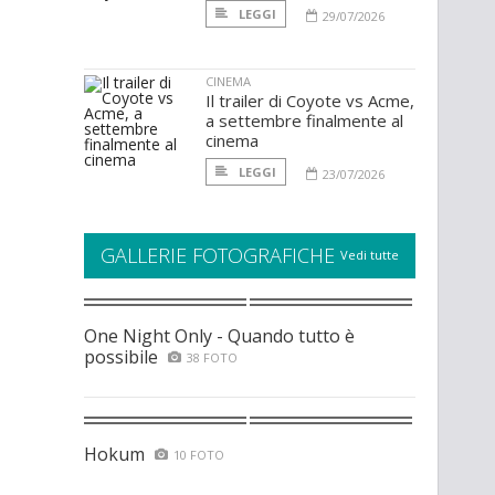
LEGGI
29/07/2026
CINEMA
Il trailer di Coyote vs Acme,
a settembre finalmente al
cinema
LEGGI
23/07/2026
GALLERIE FOTOGRAFICHE
Vedi tutte
One Night Only - Quando tutto è
possibile
38 FOTO
Hokum
10 FOTO