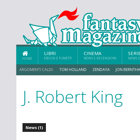
LIBRI
CINEMA
SERI
EBOOK E FUMETTI
NEWS E RECENSIONI
NEWS E
HOME
ARGOMENTI CALDI:
TOM HOLLAND
ZENDAYA
JON BERNTHA
J. Robert King
News (1)