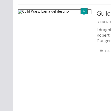
6
Guild
DI BRUNO
I draghi
Robert 
Dungeo
LEG