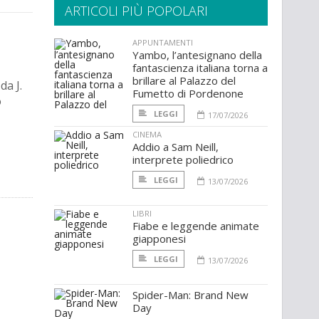
ARTICOLI PIÙ POPOLARI
APPUNTAMENTI
Yambo, l’antesignano della
fantascienza italiana torna a
brillare al Palazzo del
da J.
Fumetto di Pordenone
o
LEGGI
17/07/2026
CINEMA
Addio a Sam Neill,
interprete poliedrico
LEGGI
13/07/2026
LIBRI
Fiabe e leggende animate
giapponesi
LEGGI
13/07/2026
Spider-Man: Brand New
Day