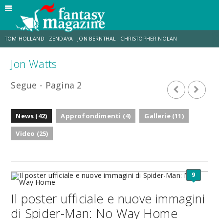
TOM HOLLAND
ZENDAYA
JON BERNTHAL
CHRISTOPHER NOLAN
Jon Watts
STRANIMONDI
LUCCA COMICS & GAMES
ODISSEA
CHRIS MCKENNA
Segue - Pagina 2
DESTIN DANIEL CRETTON
ERIK SOMMERS
News (42)
Approfondimenti (4)
Gallerie (11)
Video (25)
9
Il poster ufficiale e nuove immagini
di Spider-Man: No Way Home