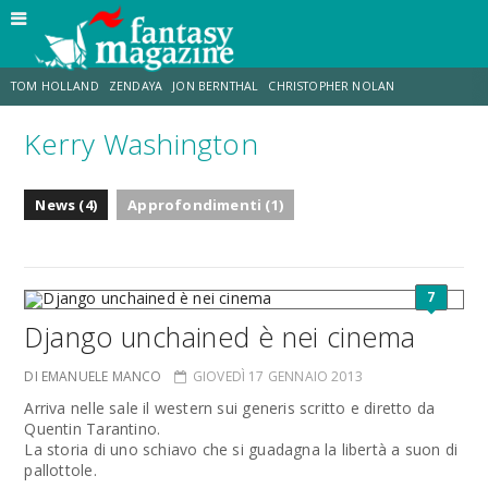
TOM HOLLAND
ZENDAYA
JON BERNTHAL
CHRISTOPHER NOLAN
Kerry Washington
STRANIMONDI
LUCCA COMICS & GAMES
ODISSEA
CHRIS MCKENNA
News (4)
Approfondimenti (1)
DESTIN DANIEL CRETTON
ERIK SOMMERS
7
Django unchained è nei cinema
DI EMANUELE MANCO
GIOVEDÌ 17 GENNAIO 2013
Arriva nelle sale il western sui generis scritto e diretto da
Quentin Tarantino.
La storia di uno schiavo che si guadagna la libertà a suon di
pallottole.