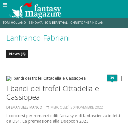
TOM HOLLAND
ZENDAYA
JON BERNTHAL
CHRISTOPHER NOLAN
Lanfranco Fabriani
STRANIMONDI
LUCCA COMICS & GAMES
ODISSEA
CHRIS MCKENNA
News (6)
DESTIN DANIEL CRETTON
ERIK SOMMERS
39
I bandi dei trofei Cittadella e
Cassiopea
DI EMANUELE MANCO
MERCOLEDÌ 30 NOVEMBRE 2022
I concorsi per romanzi editi fantasy e di fantascienza indetti
da DS1. La premiazione alla Deepcon 2023.