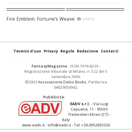
Fire Emblem: Fortune’s Weave
5 FOTO
Termini d'uso
Privacy
Regole
Redazione
Contatti
FantasyMagazine
- ISSN 1974-823X -
Registrazione tribunale di Milano, n. 522 del 5
settembre 2006.
©2003
Associazione Delos Books
. Partita Iva
04029050962.
Pubblicità:
EADV s.r.l.
- Via Luigi
Capuana, 11 - 95030
Tremestieri Etneo (CT) -
Italy
www.eadv.it - info@eadv.it - Tel: +39.0952830326