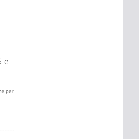
5 e
me per