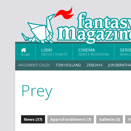
LIBRI
CINEMA
SERI
EBOOK E FUMETTI
NEWS E RECENSIONI
NEWS E
HOME
ARGOMENTI CALDI:
TOM HOLLAND
ZENDAYA
JON BERNTHA
Prey
CHRIS MCKENNA
News (37)
Approfondimenti (7)
Gallerie (3)
V