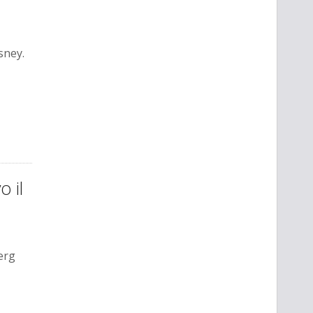
sney.
o il
erg