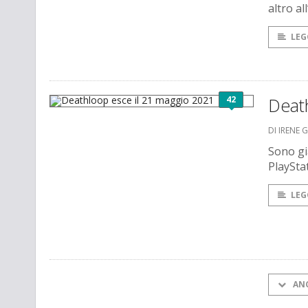
altro al
LEG
42
Deat
DI IRENE 
Sono già
PlaySta
LEG
AN