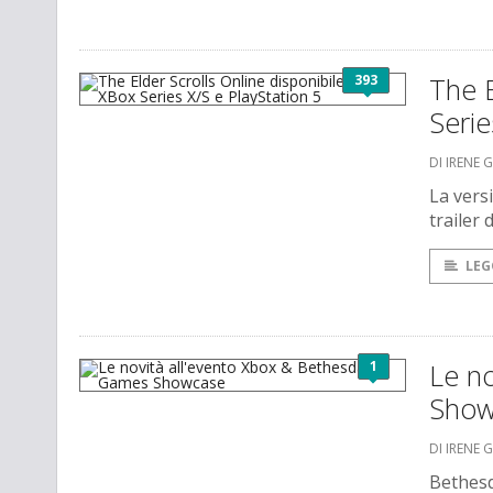
393
The E
Serie
DI IRENE 
La vers
trailer 
LEG
1
Le n
Show
DI IRENE 
Bethesd