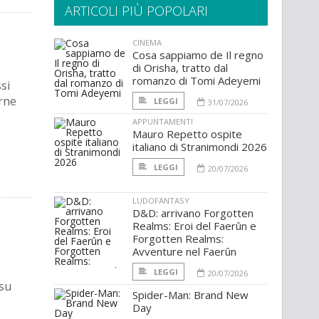
ARTICOLI PIÙ POPOLARI
CINEMA
Cosa sappiamo de Il regno
di Orisha, tratto dal
romanzo di Tomi Adeyemi
si
irne
LEGGI
31/07/2026
APPUNTAMENTI
Mauro Repetto ospite
italiano di Stranimondi 2026
LEGGI
20/07/2026
LUDOFANTASY
D&D: arrivano Forgotten
Realms: Eroi del Faerûn e
Forgotten Realms:
Avventure nel Faerûn
LEGGI
20/07/2026
 su
Spider-Man: Brand New
Day