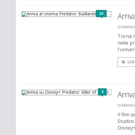
22
Arriv
DI EMANU
Torna n
nelle p
l'univer
LEG
3
Arriv
DI EMANU
Il film
Studios
Disney+ 