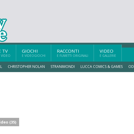
E TV
GIOCHI
RACCONTI
VIDEO
 VIDEO
E VIDEOGIOCHI
E FUMETTI ORIGINALI
E GALLERIE
L
CHRISTOPHER NOLAN
STRANIMONDI
LUCCA COMICS & GAMES
OD
ideo (35)