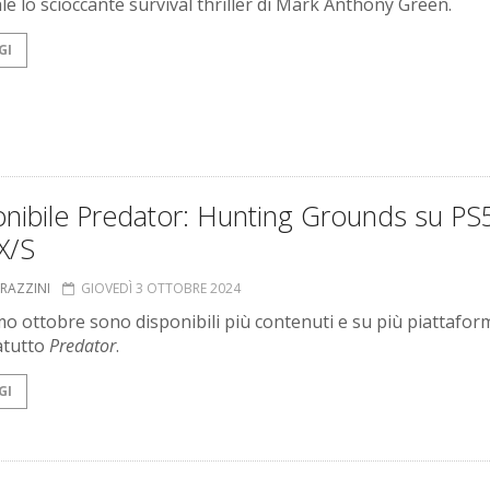
le lo scioccante survival thriller di Mark Anthony Green.
GI
nibile Predator: Hunting Grounds su PS
X/S
GRAZZINI
GIOVEDÌ 3 OTTOBRE 2024
mo ottobre sono disponibili più contenuti e su più piattafor
atutto
Predator
.
GI