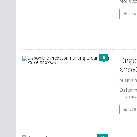
Nelle sa
LEG
9
Dispo
Xbox
DI IRENE 
Dal pri
lo spar
LEG