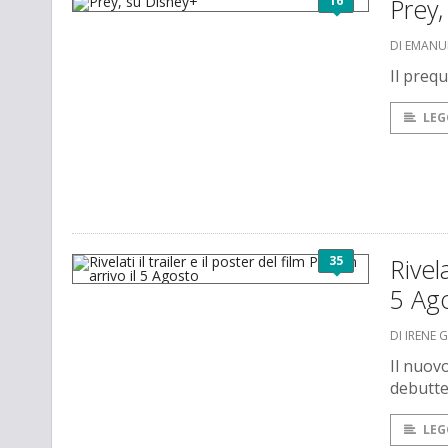
16
Prey,
DI EMANU
Il preq
LEG
35
Rivela
5 Ag
DI IRENE 
Il nuovo
debutte
LEG