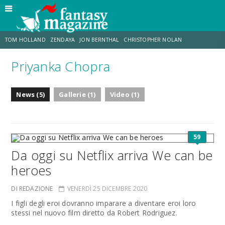
TOM HOLLAND
ZENDAYA
JON BERNTHAL
CHRISTOPHER NOLAN
Priyanka Chopra
STRANIMONDI
LUCCA COMICS & GAMES
ODISSEA
MARK RUFFALO
News (5)
Gallerie (1)
Video (1)
JACOB BATALON
ERIK SOMMERS
59
Da oggi su Netflix arriva We can be
heroes
DI REDAZIONE
VENERDÌ 25 DICEMBRE 2020
I figli degli eroi dovranno imparare a diventare eroi loro
stessi nel nuovo film diretto da Robert Rodriguez.