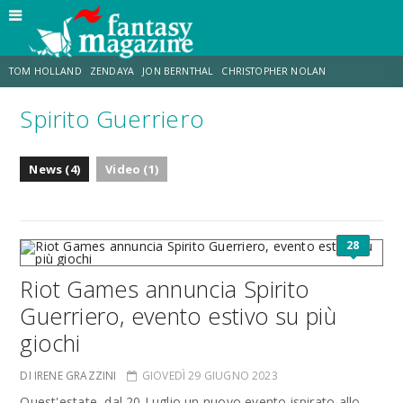
TOM HOLLAND
ZENDAYA
JON BERNTHAL
CHRISTOPHER NOLAN
Spirito Guerriero
STRANIMONDI
LUCCA COMICS & GAMES
ODISSEA
JACOB BATALON
News (4)
Video (1)
SPIDER-MAN: BRAND NEW DAY
MICHAEL MANDO
28
Riot Games annuncia Spirito
Guerriero, evento estivo su più
giochi
DI IRENE GRAZZINI
GIOVEDÌ 29 GIUGNO 2023
Quest'estate, dal 20 Luglio un nuovo evento ispirato allo