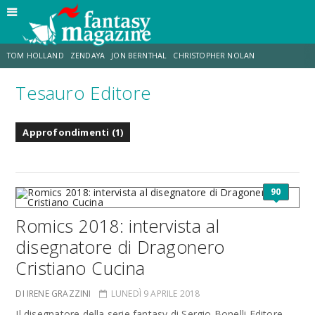
TOM HOLLAND
ZENDAYA
JON BERNTHAL
CHRISTOPHER NOLAN
Tesauro Editore
STRANIMONDI
LUCCA COMICS & GAMES
ODISSEA
MARK RUFFALO
Approfondimenti (1)
JACOB BATALON
ERIK SOMMERS
90
Romics 2018: intervista al
disegnatore di Dragonero
Cristiano Cucina
DI IRENE GRAZZINI
LUNEDÌ 9 APRILE 2018
Il disegnatore della serie fantasy di Sergio Bonelli Editore