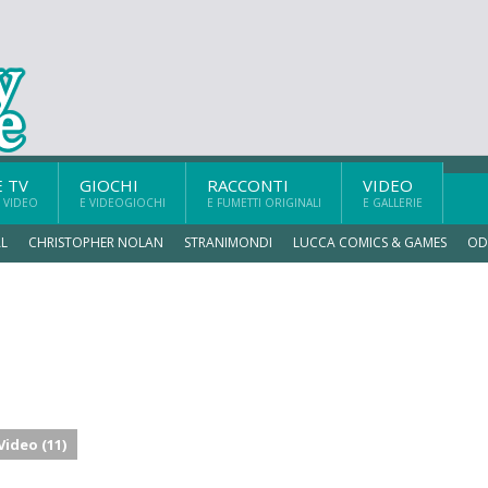
E TV
GIOCHI
RACCONTI
VIDEO
 VIDEO
E VIDEOGIOCHI
E FUMETTI ORIGINALI
E GALLERIE
L
CHRISTOPHER NOLAN
STRANIMONDI
LUCCA COMICS & GAMES
OD
Video (11)