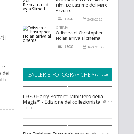
Film: Le Lacrime del Mare
Azzurro
LEGGI
3/08/2026
CINEMA
Odissea di Christopher
di
Nolan arriva al cinema
LEGGI
16/07/2026
are
a dei
GALLERIE FOTOGRAFICHE
Vedi tutte
alla
LEGO Harry Potter™ Ministero della
Magia™ - Edizione del collezionista
17
FOTO