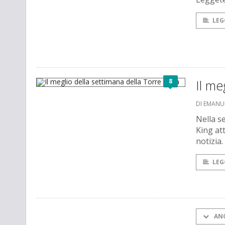
LEG
8
Il me
DI EMANU
Nella s
King att
notizia.
LEG
AN