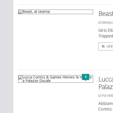
Beast
DI EMANU
Idris El
Trapped
LEG
5
Lucc
Pala
DI PIA FE
Abbiamo
Comics 