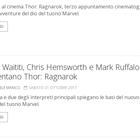
 al cinema Thor: Ragnarok, terzo appuntamento cinematogr
avventure del dio del tuono Marvel.
GI
 Waititi, Chris Hemsworth e Mark Ruffalo 
entano Thor: Ragnarok
ELE MANCO
SABATO 21 OTTOBRE 2017
ta e due degli interpreti principali spiegano le basi del nuovo
 del tuono Marvel.
GI