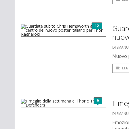
12
Guar
nuovo
DI EMANU
Nuovo p
LEG
9
Il me
DI EMANU
Emozion
Leggete 