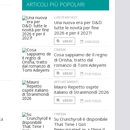
ARTICOLI PIÙ POPOLARI
LUDOFANTASY
Una nuova era per D&D:
tutte le novità per fine
2026 e per il 2027!
LEGGI
3/08/2026
CINEMA
Cosa sappiamo de Il regno
di Orisha, tratto dal
romanzo di Tomi Adeyemi
LEGGI
31/07/2026
APPUNTAMENTI
Mauro Repetto ospite
italiano di Stranimondi 2026
LEGGI
20/07/2026
CINEMA
ca
Su Crunchyroll è disponibile
That Time I Got
Reincarnated as a Slime Il