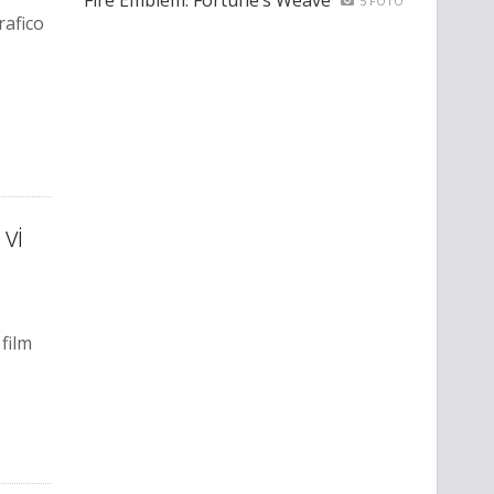
Fire Emblem: Fortune’s Weave
5 FOTO
afico
vi
 film