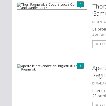
6
Thor
Game
DI IRENE 
La proi
apriran
LEG
7
Apert
Ragn
DI MARIA 
Il terzo
25 otto
LEG