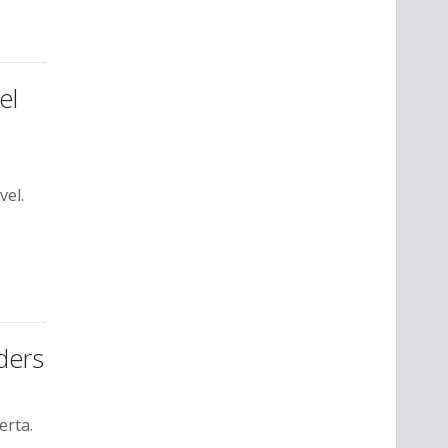
el
vel.
ders
erta.