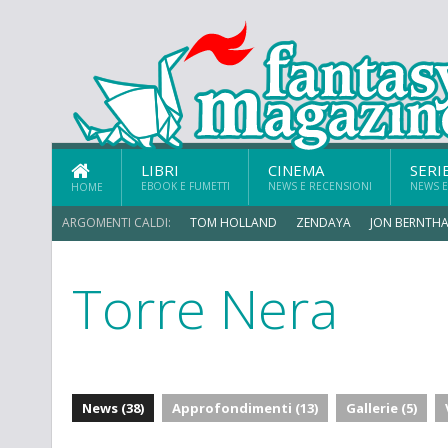
LIBRI
CINEMA
SERI
EBOOK E FUMETTI
NEWS E RECENSIONI
NEWS E
HOME
ARGOMENTI CALDI:
TOM HOLLAND
ZENDAYA
JON BERNTHA
Torre Nera
MICHAEL MANDO
News (38)
Approfondimenti (13)
Gallerie (5)