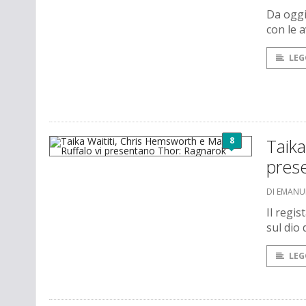
Da oggi
con le 
LEG
8
Taika
pres
DI EMANU
Il regis
sul dio
LEG