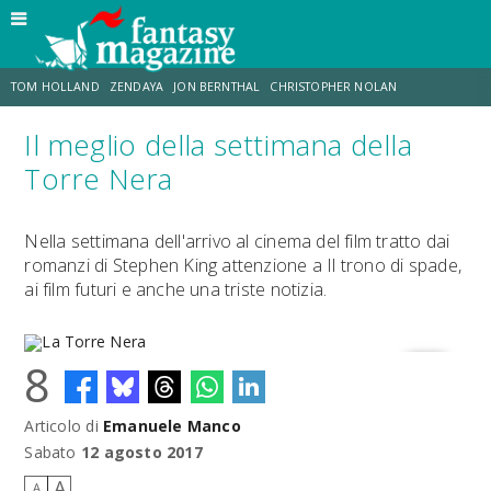
TOM HOLLAND
ZENDAYA
JON BERNTHAL
CHRISTOPHER NOLAN
Il meglio della settimana della
STRANIMONDI
LUCCA COMICS & GAMES
ODISSEA
CHRIS MCKENNA
Torre Nera
DESTIN DANIEL CRETTON
ERIK SOMMERS
Nella settimana dell'arrivo al cinema del film tratto dai
romanzi di Stephen King attenzione a Il trono di spade,
ai film futuri e anche una triste notizia.
8
Articolo di
Emanuele Manco
La Torre Nera
Sabato
12 agosto 2017
A
A