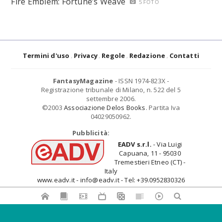
Fire Emblem: Fortune’s Weave
5 FOTO
Termini d'uso
Privacy
Regole
Redazione
Contatti
FantasyMagazine
- ISSN 1974-823X -
Registrazione tribunale di Milano, n. 522 del 5
settembre 2006.
©2003
Associazione Delos Books
. Partita Iva
04029050962.
Pubblicità:
EADV s.r.l.
- Via Luigi
Capuana, 11 - 95030
Tremestieri Etneo (CT) -
Italy
www.eadv.it - info@eadv.it - Tel: +39.0952830326