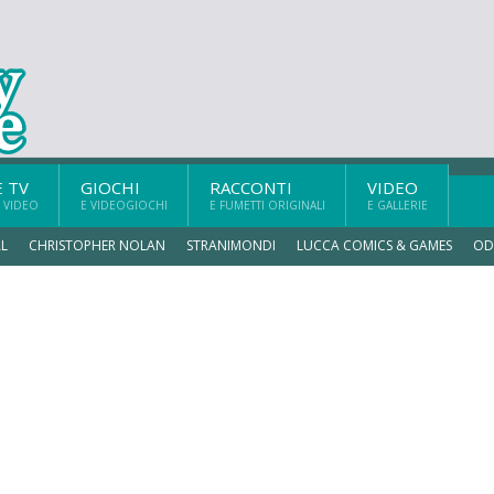
E TV
GIOCHI
RACCONTI
VIDEO
 VIDEO
E VIDEOGIOCHI
E FUMETTI ORIGINALI
E GALLERIE
L
CHRISTOPHER NOLAN
STRANIMONDI
LUCCA COMICS & GAMES
OD