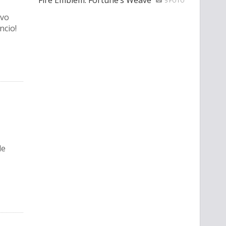
Fire Emblem: Fortune’s Weave
5 FOTO
ovo
ncio!
le