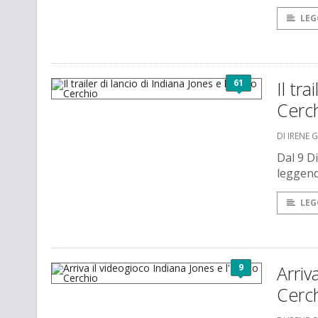
LEG
61
Il tr
Cerc
DI IRENE 
Dal 9 D
leggend
LEG
9
Arriv
Cerc