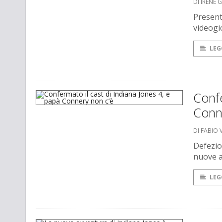
DI IRENE 
Present
videogi
LEG
Confe
Conn
DI FABIO 
Defezio
nuove a
LEG