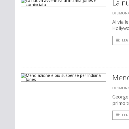
La nu
DI SIMONA
Al via l
Hollyw
LEG
Meno
DI SIMONA
George 
primo tr
LEG