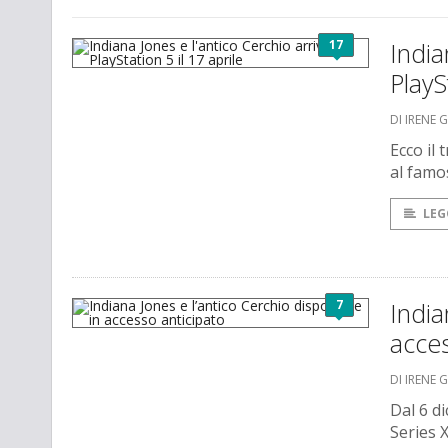
17
India
PlayS
DI IRENE 
Ecco il 
al famo
LEG
7
India
acces
DI IRENE 
Dal 6 d
Series 