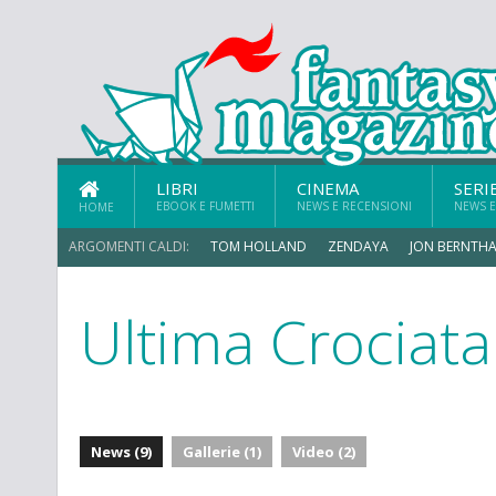
LIBRI
CINEMA
SERI
EBOOK E FUMETTI
NEWS E RECENSIONI
NEWS E
HOME
ARGOMENTI CALDI:
TOM HOLLAND
ZENDAYA
JON BERNTHA
Ultima Crociata
MICHAEL MANDO
News (9)
Gallerie (1)
Video (2)