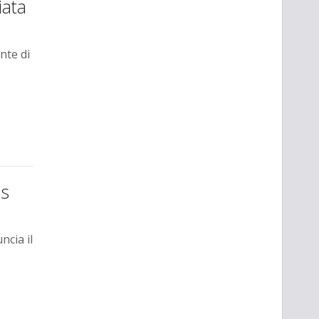
iata
nte di
es
cia il