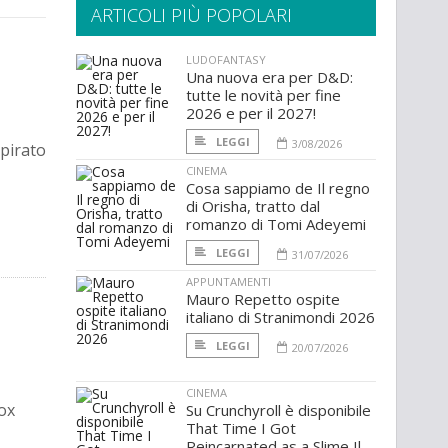
ARTICOLI PIÙ POPOLARI
LUDOFANTASY
Una nuova era per D&D:
tutte le novità per fine
2026 e per il 2027!
LEGGI
3/08/2026
spirato
CINEMA
Cosa sappiamo de Il regno
di Orisha, tratto dal
romanzo di Tomi Adeyemi
LEGGI
31/07/2026
APPUNTAMENTI
Mauro Repetto ospite
italiano di Stranimondi 2026
LEGGI
20/07/2026
CINEMA
ox
Su Crunchyroll è disponibile
That Time I Got
Reincarnated as a Slime Il