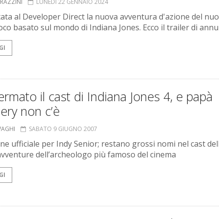
GRAZZINI
LUNEDÌ 22 GENNAIO 2024
ata al Developer Direct la nuova avventura d'azione del nu
oco basato sul mondo di Indiana Jones. Ecco il trailer di annu
GI
rmato il cast di Indiana Jones 4, e papà
ery non c’è
VAGHI
SABATO 9 GIUGNO 2007
ne ufficiale per Indy Senior; restano grossi nomi nel cast del
vventure dell’archeologo più famoso del cinema
GI