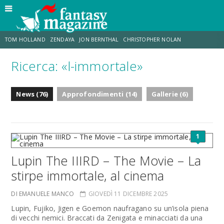
TOM HOLLAND
ZENDAYA
JON BERNTHAL
CHRISTOPHER NOLAN
Ricerca: «l-immortale»
STRANIMONDI
LUCCA COMICS & GAMES
ODISSEA
MARK RUFFALO
News (76)
Approfondimenti (14)
Gallerie (6)
JACOB BATALON
ERIK SOMMERS
1
Lupin The IIIRD – The Movie – La
stirpe immortale, al cinema
DI EMANUELE MANCO
GIOVEDÌ 11 DICEMBRE 2025
Lupin, Fujiko, Jigen e Goemon naufragano su un’isola piena
di vecchi nemici. Braccati da Zenigata e minacciati da una