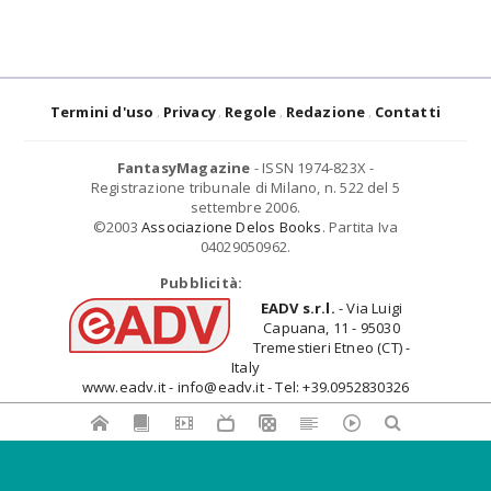
Termini d'uso
Privacy
Regole
Redazione
Contatti
FantasyMagazine
- ISSN 1974-823X -
Registrazione tribunale di Milano, n. 522 del 5
settembre 2006.
©2003
Associazione Delos Books
. Partita Iva
04029050962.
Pubblicità:
EADV s.r.l.
- Via Luigi
Capuana, 11 - 95030
Tremestieri Etneo (CT) -
Italy
www.eadv.it - info@eadv.it - Tel: +39.0952830326