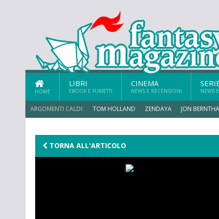
LIBRI
CINEMA
SERI
EBOOK E FUMETTI
NEWS E RECENSIONI
NEWS E
HOME
ARGOMENTI CALDI:
TOM HOLLAND
ZENDAYA
JON BERNTHA
MICHAEL MANDO
TORNA ALL'ARTICOLO