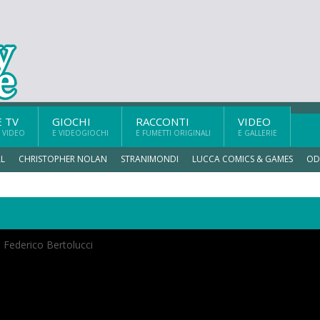
E TV
GIOCHI
RACCONTI
VIDEO
 VIDEO
E VIDEOGIOCHI
E FUMETTI ORIGINALI
E GALLERIE
L
CHRISTOPHER NOLAN
STRANIMONDI
LUCCA COMICS & GAMES
OD