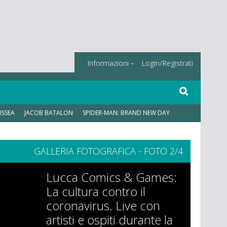
Informazioni
Login/Registrati
ISSEA
JACOB BATALON
SPIDER-MAN: BRAND NEW DAY
GALLERIA FOTOGRAFICA - FOTO 2/4
Lucca Comics & Games:
La cultura contro il
coronavirus. Live con
artisti e ospiti durante la