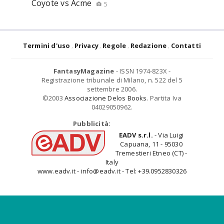
Coyote vs Acme
5
Termini d'uso
Privacy
Regole
Redazione
Contatti
FantasyMagazine
- ISSN 1974-823X -
Registrazione tribunale di Milano, n. 522 del 5
settembre 2006.
©2003
Associazione Delos Books
. Partita Iva
04029050962.
Pubblicità:
EADV s.r.l.
- Via Luigi
Capuana, 11 - 95030
Tremestieri Etneo (CT) -
Italy
www.eadv.it - info@eadv.it - Tel: +39.0952830326