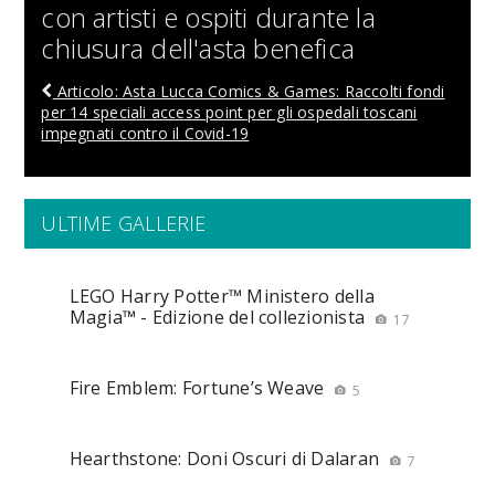
con artisti e ospiti durante la
chiusura dell'asta benefica
Articolo: Asta Lucca Comics & Games: Raccolti fondi
per 14 speciali access point per gli ospedali toscani
impegnati contro il Covid-19
ULTIME GALLERIE
LEGO Harry Potter™ Ministero della
Magia™ - Edizione del collezionista
17
Fire Emblem: Fortune’s Weave
5
Hearthstone: Doni Oscuri di Dalaran
7