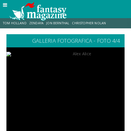
TOM HOLLAND
ZENDAYA
JON BERNTHAL
CHRISTOPHER NOLAN
GALLERIA FOTOGRAFICA - FOTO 4/4
STRANIMONDI
LUCCA COMICS & GAMES
ODISSEA
CHRIS MCKENNA
DESTIN DANIEL CRETTON
ERIK SOMMERS