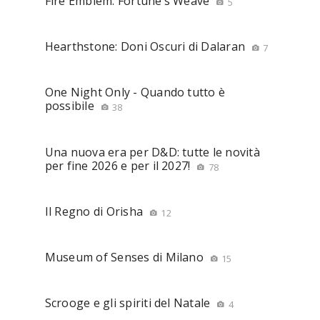
Fire Emblem: Fortune’s Weave
5
Hearthstone: Doni Oscuri di Dalaran
7
One Night Only - Quando tutto è
possibile
38
Una nuova era per D&D: tutte le novità
per fine 2026 e per il 2027!
78
Il Regno di Orisha
12
Museum of Senses di Milano
15
Scrooge e gli spiriti del Natale
4