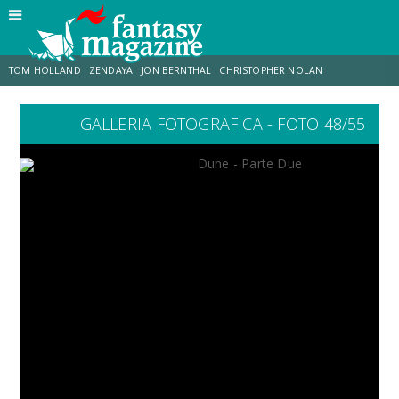
TOM HOLLAND
ZENDAYA
JON BERNTHAL
CHRISTOPHER NOLAN
GALLERIA FOTOGRAFICA - FOTO 48/55
STRANIMONDI
LUCCA COMICS & GAMES
ODISSEA
JACOB BATALON
SPIDER-MAN: BRAND NEW DAY
MICHAEL MANDO