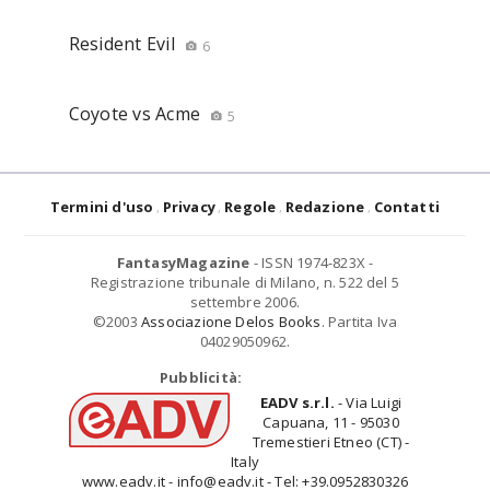
Resident Evil
6
Coyote vs Acme
5
Termini d'uso
Privacy
Regole
Redazione
Contatti
FantasyMagazine
- ISSN 1974-823X -
Registrazione tribunale di Milano, n. 522 del 5
settembre 2006.
©2003
Associazione Delos Books
. Partita Iva
04029050962.
Pubblicità:
EADV s.r.l.
- Via Luigi
Capuana, 11 - 95030
Tremestieri Etneo (CT) -
Italy
www.eadv.it - info@eadv.it - Tel: +39.0952830326