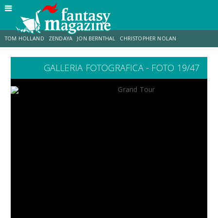
TOM HOLLAND
ZENDAYA
JON BERNTHAL
CHRISTOPHER NOLAN
GALLERIA FOTOGRAFICA - FOTO 19/47
STRANIMONDI
LUCCA COMICS & GAMES
ODISSEA
JACOB BATALON
SPIDER-MAN: BRAND NEW DAY
MICHAEL MANDO