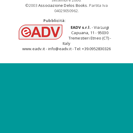
settembre 2006.
©2003
Associazione Delos Books
. Partita Iva
04029050962.
Pubblicità:
EADV s.r.l.
- Via Luigi
Capuana, 11 - 95030
Tremestieri Etneo (CT) -
Italy
www.eadv.it - info@eadv.it - Tel: +39.0952830326