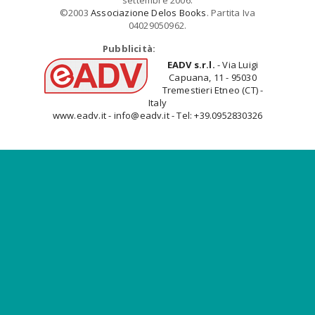
settembre 2006.
©2003
Associazione Delos Books
. Partita Iva
04029050962.
Pubblicità:
EADV s.r.l.
- Via Luigi
Capuana, 11 - 95030
Tremestieri Etneo (CT) -
Italy
www.eadv.it - info@eadv.it - Tel: +39.0952830326