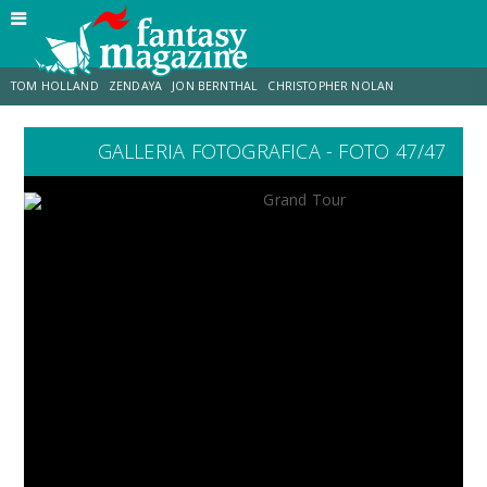
TOM HOLLAND
ZENDAYA
JON BERNTHAL
CHRISTOPHER NOLAN
GALLERIA FOTOGRAFICA - FOTO 47/47
STRANIMONDI
LUCCA COMICS & GAMES
ODISSEA
JACOB BATALON
SPIDER-MAN: BRAND NEW DAY
MICHAEL MANDO