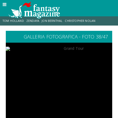
TOM HOLLAND
ZENDAYA
JON BERNTHAL
CHRISTOPHER NOLAN
GALLERIA FOTOGRAFICA - FOTO 38/47
STRANIMONDI
LUCCA COMICS & GAMES
ODISSEA
JACOB BATALON
SPIDER-MAN: BRAND NEW DAY
MICHAEL MANDO