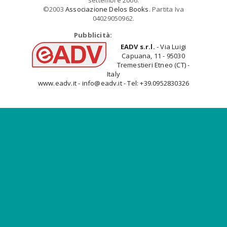
settembre 2006.
©2003
Associazione Delos Books
. Partita Iva
04029050962.
Pubblicità:
EADV s.r.l.
- Via Luigi
Capuana, 11 - 95030
Tremestieri Etneo (CT) -
Italy
www.eadv.it - info@eadv.it - Tel: +39.0952830326