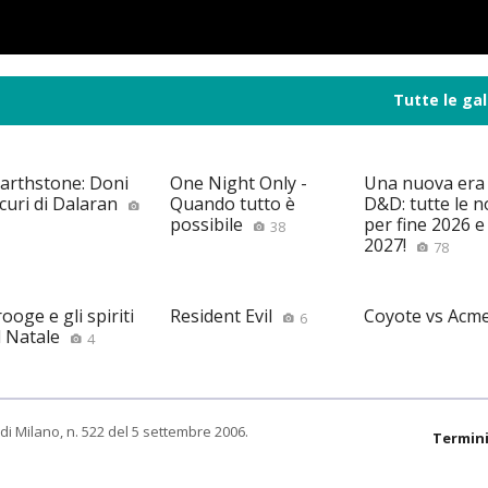
Tutte le gal
arthstone: Doni
One Night Only -
Una nuova era
curi di Dalaran
Quando tutto è
D&D: tutte le n
possibile
per fine 2026 e 
38
2027!
78
ooge e gli spiriti
Resident Evil
Coyote vs Acm
6
l Natale
4
di Milano, n. 522 del 5 settembre 2006.
Termini