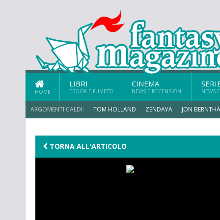
LIBRI
CINEMA
SERI
EBOOK E FUMETTI
NEWS E RECENSIONI
NEWS E
HOME
ARGOMENTI CALDI:
TOM HOLLAND
ZENDAYA
JON BERNTHA
MICHAEL MANDO
TORNA ALL'ARTICOLO