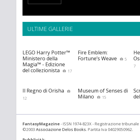
ULTIME GALLERIE
LEGO Harry Potter™
Fire Emblem:
He
Ministero della
Fortune’s Weave
Os
5
Magia™ - Edizione
7
del collezionista
17
Il Regno di Orisha
Museum of Senses di
Scr
Milano
de
15
12
FantasyMagazine
- ISSN 1974-823X - Registrazione tribunale 
©2003
Associazione Delos Books
. Partita Iva 04029050962.
Pubblicità: