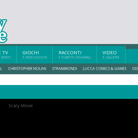
E TV
GIOCHI
RACCONTI
VIDEO
 VIDEO
E VIDEOGIOCHI
E FUMETTI ORIGINALI
E GALLERIE
L
CHRISTOPHER NOLAN
STRANIMONDI
LUCCA COMICS & GAMES
OD