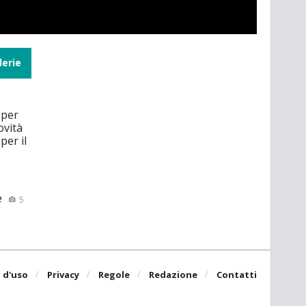
lerie
 per
ovità
per il
e
5
 d'uso
Privacy
Regole
Redazione
Contatti