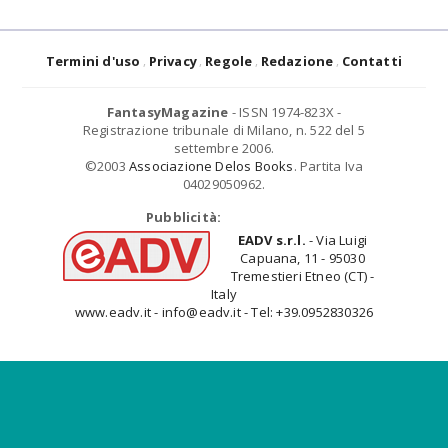
Termini d'uso
Privacy
Regole
Redazione
Contatti
FantasyMagazine
- ISSN 1974-823X -
Registrazione tribunale di Milano, n. 522 del 5
settembre 2006.
©2003
Associazione Delos Books
. Partita Iva
04029050962.
Pubblicità:
EADV s.r.l.
- Via Luigi
Capuana, 11 - 95030
Tremestieri Etneo (CT) -
Italy
www.eadv.it - info@eadv.it - Tel: +39.0952830326