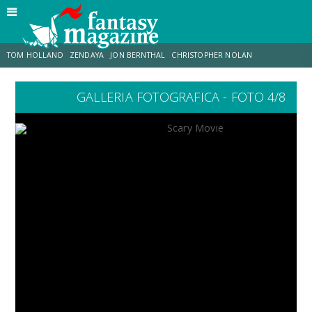
TOM HOLLAND
ZENDAYA
JON BERNTHAL
CHRISTOPHER NOLAN
GALLERIA FOTOGRAFICA - FOTO 4/8
STRANIMONDI
LUCCA COMICS & GAMES
ODISSEA
JACOB BATALON
SPIDER-MAN: BRAND NEW DAY
MICHAEL MANDO