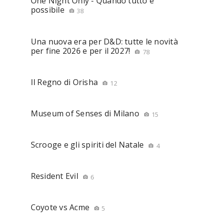
One Night Only - Quando tutto è
possibile
38
Una nuova era per D&D: tutte le novità
per fine 2026 e per il 2027!
78
Il Regno di Orisha
12
Museum of Senses di Milano
15
Scrooge e gli spiriti del Natale
4
Resident Evil
6
Coyote vs Acme
5