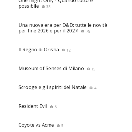
One Night Only - Quando tutto è
possibile
38
Una nuova era per D&D: tutte le novità
per fine 2026 e per il 2027!
78
Il Regno di Orisha
12
Museum of Senses di Milano
15
Scrooge e gli spiriti del Natale
4
Resident Evil
6
Coyote vs Acme
5