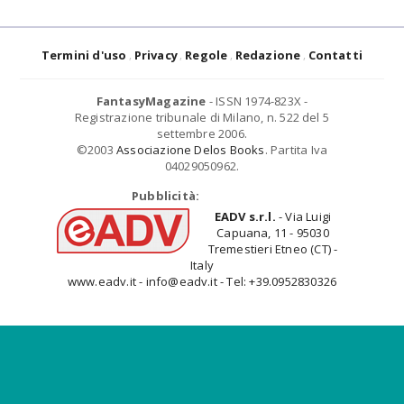
Termini d'uso
Privacy
Regole
Redazione
Contatti
FantasyMagazine
- ISSN 1974-823X -
Registrazione tribunale di Milano, n. 522 del 5
settembre 2006.
©2003
Associazione Delos Books
. Partita Iva
04029050962.
Pubblicità:
EADV s.r.l.
- Via Luigi
Capuana, 11 - 95030
Tremestieri Etneo (CT) -
Italy
www.eadv.it - info@eadv.it - Tel: +39.0952830326