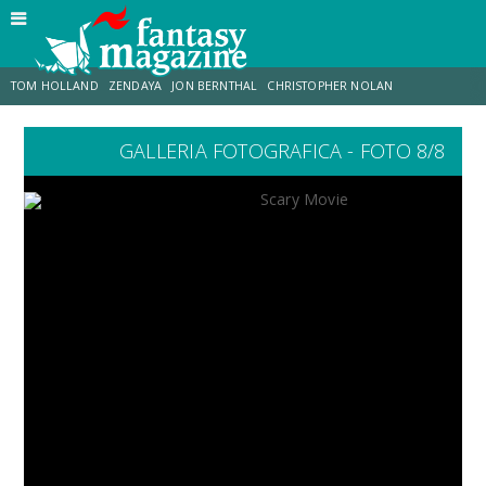
TOM HOLLAND
ZENDAYA
JON BERNTHAL
CHRISTOPHER NOLAN
GALLERIA FOTOGRAFICA - FOTO 8/8
STRANIMONDI
LUCCA COMICS & GAMES
ODISSEA
JACOB BATALON
SPIDER-MAN: BRAND NEW DAY
MICHAEL MANDO