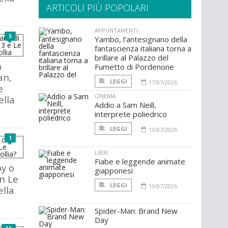
ARTICOLI PIÙ POPOLARI
APPUNTAMENTI
5
Yambo, l’antesignano della
fantascienza italiana torna a
brillare al Palazzo del
n
Fumetto di Pordenone
an,
LEGGI
17/07/2026
e
CINEMA
lla
Addio a Sam Neill,
interprete poliedrico
LEGGI
13/07/2026
1
LIBRI
Fiabe e leggende animate
y o
giapponesi
n Le
LEGGI
13/07/2026
lla
Spider-Man: Brand New
Day