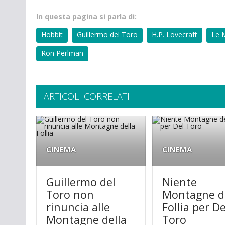
In questa pagina si parla di:
Hobbit
Guillermo del Toro
H.P. Lovecraft
Le M
Ron Perlman
ARTICOLI CORRELATI
CINEMA
CINEMA
Guillermo del
Niente
Toro non
Montagne d
rinuncia alle
Follia per De
Montagne della
Toro