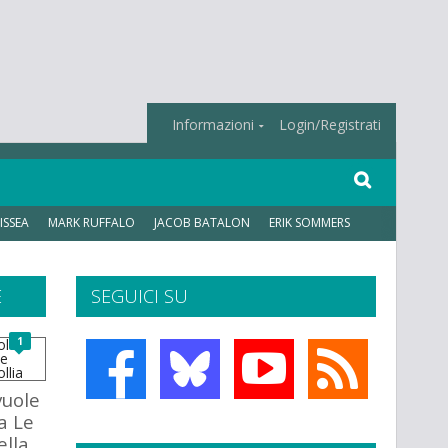
Informazioni
Login/Registrati
ISSEA
MARK RUFFALO
JACOB BATALON
ERIK SOMMERS
E
SEGUICI SU
1
vuole
a Le
lla