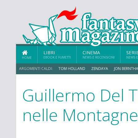
LIBRI
CINEMA
SERI
EBOOK E FUMETTI
NEWS E RECENSIONI
NEWS E
HOME
ARGOMENTI CALDI:
TOM HOLLAND
ZENDAYA
JON BERNTHA
Guillermo Del T
nelle Montagne 