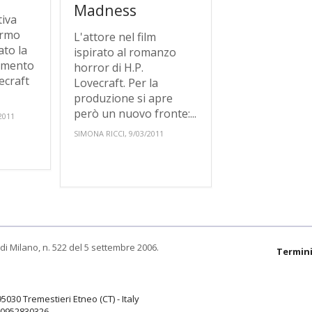
Madness
tiva
ermo
L'attore nel film
ato la
ispirato al romanzo
amento
horror di H.P.
ecraft
Lovecraft. Per la
produzione si apre
però un nuovo fronte:...
2011
SIMONA RICCI, 9/03/2011
di Milano, n. 522 del 5 settembre 2006.
Termini
95030 Tremestieri Etneo (CT) - Italy
9.0952830326