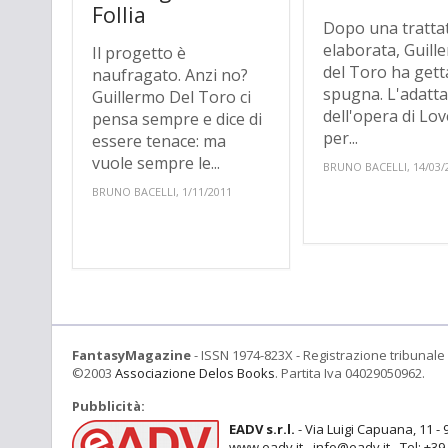
Follia
Dopo una tratta
elaborata, Guill
Il progetto è
del Toro ha gett
naufragato. Anzi no?
spugna. L'adatt
Guillermo Del Toro ci
dell'opera di Lov
pensa sempre e dice di
per...
essere tenace: ma
vuole sempre le...
BRUNO BACELLI, 14/03/
BRUNO BACELLI, 1/11/2011
FantasyMagazine
- ISSN 1974-823X - Registrazione tribunale 
©2003
Associazione Delos Books
. Partita Iva 04029050962.
Pubblicità:
EADV s.r.l.
- Via Luigi Capuana, 11 - 
www.eadv.it - info@eadv.it - Tel: +3