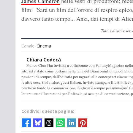
James Cameron
nelle vesti di produttore; re
film: "Sarà un film dell'orrore di respiro epi
davvero tanto tempo... Anzi, dai tempi di Alie
Tutti i diritti ri
Canale:
Cinema
Chiara Codecà
Franco Clun l'ha invitata a collaborare con FantasyMagazine nella
sito, ed è stato come buttarsi nella tana del Bianconiglio. La collabo
passioni di sempre, dall'editoria per ragazzi alla concept art cinematogra
le altre cose, traduttrice, guest liaison, inviato stampa, e illustratri
perché in fondo la comunicazione migliore è sempre per immagini. Laure
letteratura e illustrazioni per l'infanzia, si occupa di comunicazione, 
Condividi questa pagina: