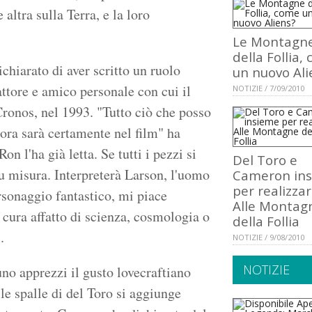
 altra sulla Terra, e la loro
Le Montagn
della Follia,
chiarato di aver scritto un ruolo
un nuovo Ali
 attore e amico personale con cui il
NOTIZIE / 7/09/2010
Cronos, nel 1993. "Tutto ciò che posso
lora sarà certamente nel film" ha
Ron l'ha già letta. Se tutti i pezzi si
Del Toro e
su misura. Interpreterà Larson, l'uomo
Cameron in
per realizza
ersonaggio fantastico, mi piace
Alle Montag
cura affatto di scienza, cosmologia o
della Follia
.
NOTIZIE / 9/08/2010
NOTIZIE
uno apprezzi il gusto lovecraftiano
lle spalle di del Toro si aggiunge