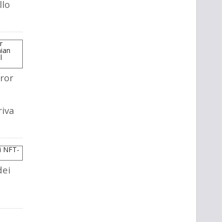
llo
ror
riva
dei