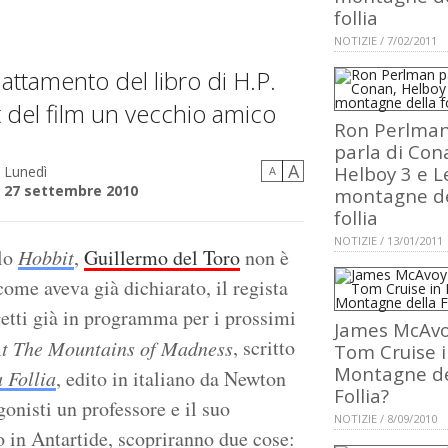
follia
NOTIZIE / 7/02/2011
dattamento del libro di H.P.
t del film un vecchio amico
Ron Perlma
parla di Con
A
Helboy 3 e L
Lunedì
A
27 settembre 2010
montagne de
follia
NOTIZIE / 13/01/2011
llo
Hobbit
,
Guillermo del Toro
non è
ome aveva già dichiarato, il regista
etti già in programma per i prossimi
James McAvo
, scritto
t The Mountains of Madness
Tom Cruise i
Montagne de
 Follia
, edito in italiano da Newton
Follia?
onisti un professore e il suo
NOTIZIE / 8/09/2010
co in Antartide, scopriranno due cose: