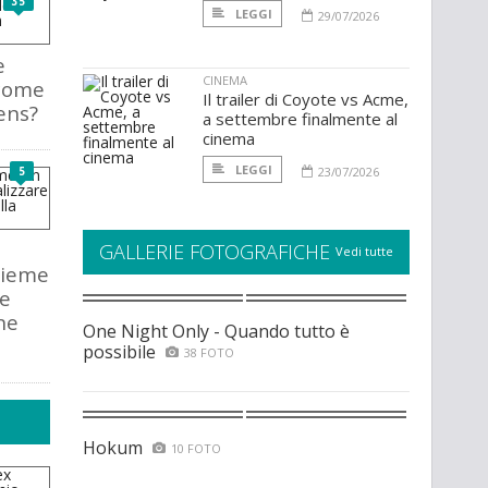
35
LEGGI
29/07/2026
e
CINEMA
 come
Il trailer di Coyote vs Acme,
ens?
a settembre finalmente al
cinema
LEGGI
5
23/07/2026
GALLERIE FOTOGRAFICHE
Vedi tutte
sieme
re
ne
One Night Only - Quando tutto è
possibile
38 FOTO
Hokum
10 FOTO