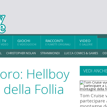
E TV
GIOCHI
RACCONTI
VIDEO
 VIDEO
E VIDEOGIOCHI
E FUMETTI ORIGINALI
E GALLERIE
L
CHRISTOPHER NOLAN
STRANIMONDI
LUCCA COMICS & GAMES
OD
oro: Hellboy
VEDI ANCH
della Follia
Tom Cruise 
partecipare 
montagne de