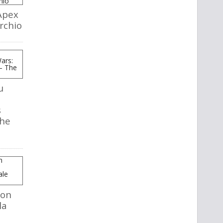
Apex
rchio
u
s
The
mon
la