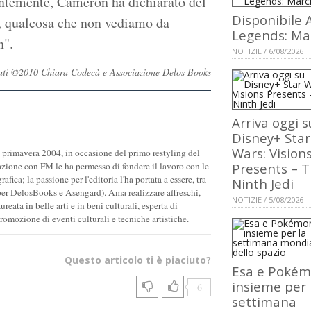
centemente, Cameron ha dichiarato del
Disponibile 
co, qualcosa che non vediamo da
Legends: Ma
n".
NOTIZIE / 6/08/2026
servati ©2010 Chiara Codecà e Associazione Delos Books
Arriva oggi s
Disney+ Star
Wars: Vision
 primavera 2004, in occasione del primo restyling del
razione con FM le ha permesso di fondere il lavoro con le
Presents – 
fica; la passione per l'editoria l'ha portata a essere, tra
Ninth Jedi
ce (per DelosBooks e Asengard). Ama realizzare affreschi,
NOTIZIE / 5/08/2026
ata in belle arti e in beni culturali, esperta di
promozione di eventi culturali e tecniche artistiche.
Questo articolo ti è piaciuto?
Esa e Poké
insieme per 
6
settimana