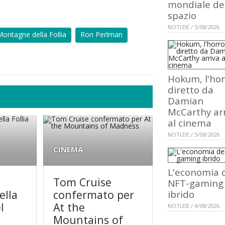
mondiale de
spazio
NOTIZIE / 5/08/2026
ontagne della Follia
Ron Perlman
Hokum, l'hor
diretto da
Damian
McCarthy ar
al cinema
NOTIZIE / 5/08/2026
CINEMA
L'economia 
Tom Cruise
NFT-gaming
ella
confermato per
ibrido
l
At the
NOTIZIE / 4/08/2026
Mountains of