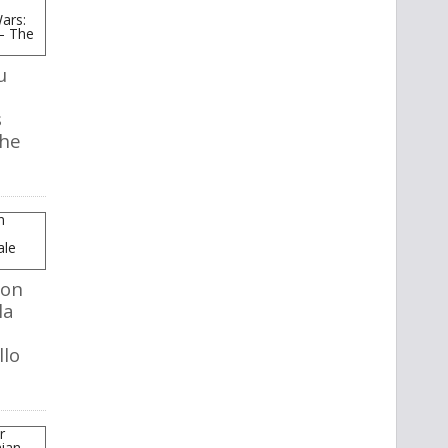
u
s
The
mon
la
llo