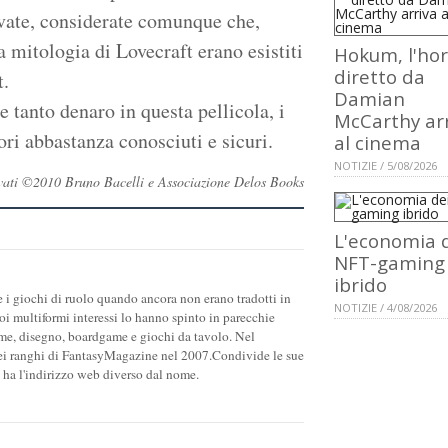
vate, considerate comunque che,
 mitologia di Lovecraft erano esistiti
Hokum, l'hor
diretto da
t.
Damian
 tanto denaro in questa pellicola, i
McCarthy ar
ori abbastanza conosciuti e sicuri.
al cinema
NOTIZIE / 5/08/2026
servati ©2010 Bruno Bacelli e Associazione Delos Books
L'economia 
NFT-gaming
ibrido
 i giochi di ruolo quando ancora non erano tradotti in
NOTIZIE / 4/08/2026
suoi multiformi interessi lo hanno spinto in parecchie
game, disegno, boardgame e giochi da tavolo. Nel
nei ranghi di FantasyMagazine nel 2007.Condivide le sue
 ha l'indirizzo web diverso dal nome.