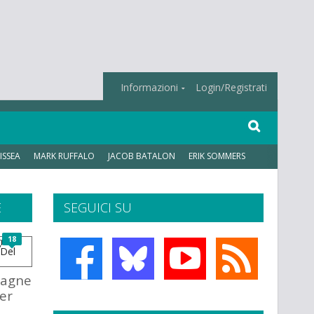
Informazioni
Login/Registrati
ISSEA
MARK RUFFALO
JACOB BATALON
ERIK SOMMERS
E
SEGUICI SU
18
tagne
per