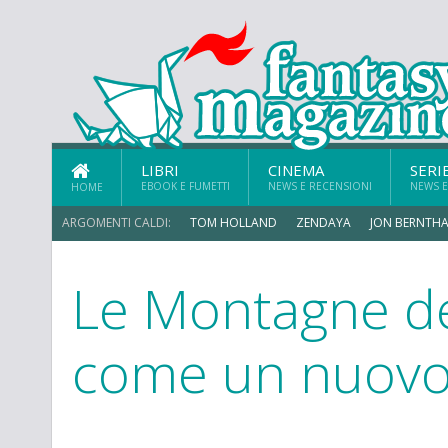
LIBRI
CINEMA
SERI
EBOOK E FUMETTI
NEWS E RECENSIONI
NEWS E
HOME
ARGOMENTI CALDI:
TOM HOLLAND
ZENDAYA
JON BERNTHA
Le Montagne del
come un nuovo 