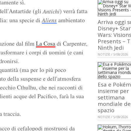
tamente sì.
dell'Antartide (gli
) verrà fatta
Antichi
lia: una specie di
Aliens
ambientato
Arriva oggi s
Disney+ Star
Wars: Vision
Presents – 
azione dal film
La Cosa
di Carpenter,
Ninth Jedi
trasformare i corpi di uomini (e cani
NOTIZIE / 5/08/2026
dronirsi.
 quantità (ma per lo più poco
ento della suspense e dell'atmosfera
Esa e Poké
ecchio Cthulhu, che nei racconti di
insieme per 
ienti acque del Pacifico, farà la sua
settimana
mondiale de
spazio
a traccia.
NOTIZIE / 5/08/2026
acco di cefalopodi mostruosi da