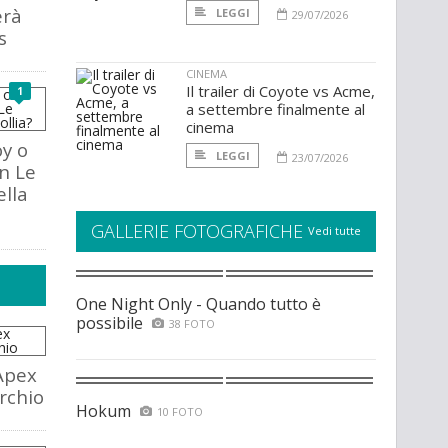
erà
LEGGI
29/07/2026
s
CINEMA
Il trailer di Coyote vs Acme,
1
a settembre finalmente al
cinema
y o
LEGGI
23/07/2026
n Le
lla
GALLERIE FOTOGRAFICHE
Vedi tutte
One Night Only - Quando tutto è
possibile
38 FOTO
Apex
rchio
Hokum
10 FOTO