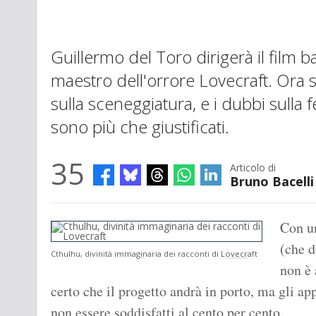
Guillermo del Toro dirigerà il film b
maestro dell'orrore Lovecraft. Ora 
sulla sceneggiatura, e i dubbi sulla fe
sono più che giustificati.
35
Articolo di
Bruno Bacelli
Con u
(che d
Cthulhu, divinità immaginaria dei racconti di Lovecraft
non è 
certo che il progetto andrà in porto, ma gli ap
non essere soddisfatti al cento per cento.