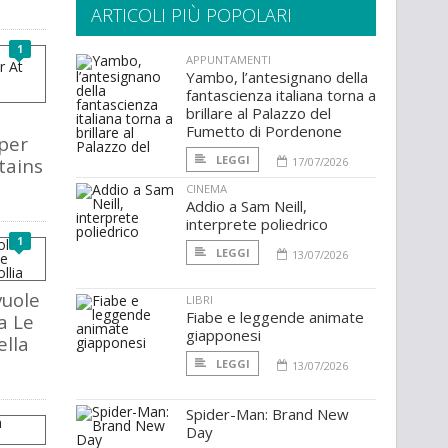
ARTICOLI PIÙ POPOLARI
1
APPUNTAMENTI
Yambo, l’antesignano della
fantascienza italiana torna a
brillare al Palazzo del
Fumetto di Pordenone
per
LEGGI
tains
17/07/2026
CINEMA
Addio a Sam Neill,
interprete poliedrico
1
LEGGI
13/07/2026
vuole
LIBRI
Fiabe e leggende animate
a Le
giapponesi
lla
LEGGI
13/07/2026
Spider-Man: Brand New
Day