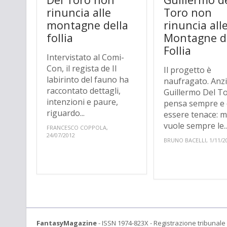
rinuncia alle
Toro non
montagne della
rinuncia all
follia
Montagne d
Follia
Intervistato al Comi-
Con, il regista de Il
Il progetto è
labirinto del fauno ha
naufragato. Anzi
raccontato dettagli,
Guillermo Del To
intenzioni e paure,
pensa sempre e d
riguardo...
essere tenace: 
vuole sempre le..
FRANCESCO COPPOLA,
24/07/2012
BRUNO BACELLI, 1/11/2
FantasyMagazine
- ISSN 1974-823X - Registrazione tribunale 