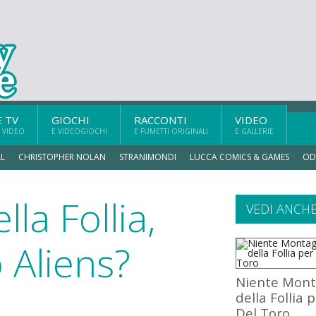
E TV
GIOCHI
RACCONTI
VIDEO
 VIDEO
E VIDEOGIOCHI
E FUMETTI ORIGINALI
E GALLERIE
L
CHRISTOPHER NOLAN
STRANIMONDI
LUCCA COMICS & GAMES
OD
la Follia,
VEDI ANCH
Aliens?
Niente Mon
della Follia 
Del Toro