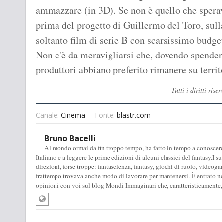
ammazzare (in 3D). Se non è quello che spera
prima del progetto di Guillermo del Toro, sulla
soltanto film di serie B con scarsissimo budge
Non c'è da meravigliarsi che, dovendo spendere
produttori abbiano preferito rimanere su territ
Tutti i diritti ri
Canale:
Cinema
Fonte:
blastr.com
Bruno Bacelli
Al mondo ormai da fin troppo tempo, ha fatto in tempo a conoscere
Italiano e a leggere le prime edizioni di alcuni classici del fantasy.I 
direzioni, forse troppe: fantascienza, fantasy, giochi di ruolo, video
frattempo trovava anche modo di lavorare per mantenersi. È entrato 
opinioni con voi sul blog Mondi Immaginari che, caratteristicamente,