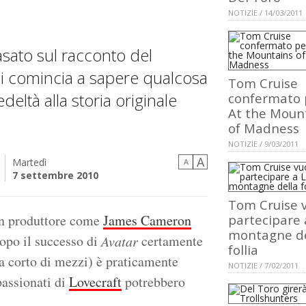
NOTIZIE / 14/03/2011
asato sul racconto del
si comincia a sapere qualcosa
Tom Cruise
deltà alla storia originale
confermato 
At the Moun
of Madness
NOTIZIE / 9/03/2011
A
Martedì
A
7 settembre 2010
Tom Cruise 
n produttore come
James Cameron
partecipare 
montagne de
opo il successo di
certamente
Avatar
follia
a corto di mezzi) è praticamente
NOTIZIE / 7/02/2011
passionati di
Lovecraft
potrebbero