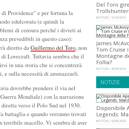
Del Toro gir
Trollshunter
o di Providence" e per fortuna la
NOTIZIE / 5/10/2010
modo edulcorata (e quindi la
blemi di censura perché i divieti ai
nza prevedibili in questo caso):
James McAvo
rrà diretto da
Guillermo del Toro
, non
Tom Cruise i
Montagne de
di Lovecraft. Tuttavia sembra che il
Follia?
uirsi in una storia che si concentrerà
NOTIZIE / 8/09/2010
i, e sulla necessità di ammazzarli.
NOTIZIE
oria dovrebbe prendere il via nel
 Guerra Mondiale) con la narrazione
 diretta verso il Polo Sud nel 1930.
Disponibile 
a battaglia e quando verranno trovati
Legends: Ma
n terribile macello. Vi sembra di aver
NOTIZIE / 6/08/2026