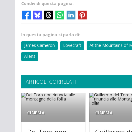
Condividi questa pagina:
In questa pagina si parla di:
James Cameron
Lovecraft
At the Mountains of 
Aliens
ARTICOLI CORRELATI
CINEMA
CINEMA
Del Toro non
Guillermo d