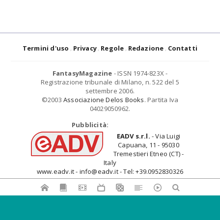
Termini d'uso
Privacy
Regole
Redazione
Contatti
FantasyMagazine
- ISSN 1974-823X -
Registrazione tribunale di Milano, n. 522 del 5
settembre 2006.
©2003
Associazione Delos Books
. Partita Iva
04029050962.
Pubblicità:
EADV s.r.l.
- Via Luigi
Capuana, 11 - 95030
Tremestieri Etneo (CT) -
Italy
www.eadv.it - info@eadv.it - Tel: +39.0952830326