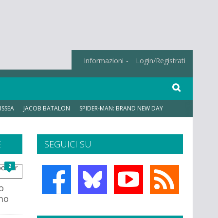
Informazioni
Login/Registrati
ISSEA
JACOB BATALON
SPIDER-MAN: BRAND NEW DAY
E
SEGUICI SU
2
o
ano