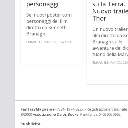
personaggi
sulla Terra.
Nuovo traile
Sei nuovi poster con i
Thor
personaggi del film
diretto da Kenneth
Un nuovo trailer 
Branagh.
film diretto da 
Branagh sulle
EMANUELE MANCO, 1/04/2011
avventure del di
tuono della Marv
EMANUELE MANCO, 22/
FantasyMagazine
- ISSN 1974-823X - Registrazione tribunale 
©2003
Associazione Delos Books
. Partita Iva 04029050962.
Pubblicità: