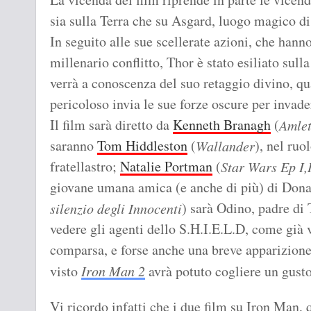
sia sulla Terra che su Asgard, luogo magico di
In seguito alle sue scellerate azioni, che hanno
millenario conflitto, Thor è stato esiliato sul
verrà a conoscenza del suo retaggio divino, q
pericoloso invia le sue forze oscure per invade
Il film sarà diretto da
Kenneth Branagh
(
Amle
saranno
Tom Hiddleston
(
), nel ruo
Wallander
fratellastro;
Natalie Portman
(
Star Wars Ep I,I
giovane umana amica (e anche di più) di Don
) sarà Odino, padre di 
silenzio degli Innocenti
vedere gli agenti dello S.H.I.E.L.D, come già 
comparsa, e forse anche una breve apparizione 
visto
Iron Man 2
avrà potuto cogliere un gusto
Vi ricordo infatti che i due film su Iron Man, 