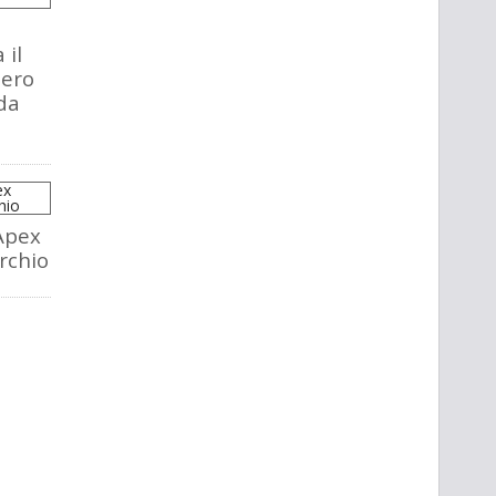
 il
tero
da
Apex
rchio