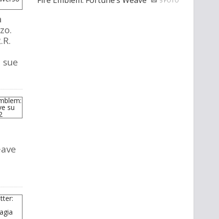
Fire Emblem: Fortune’s Weave
5 FOTO
a
zo.
.R.
e sue
eave