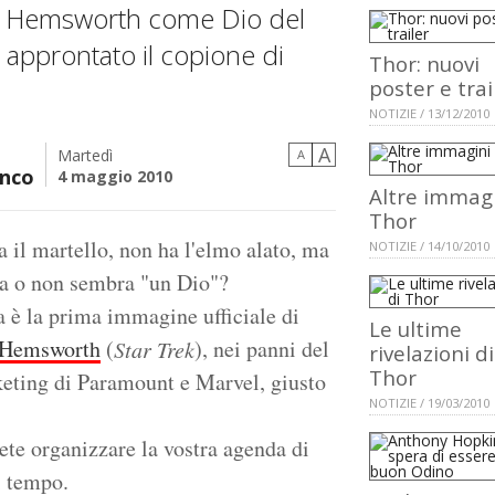
is Hemsworth come Dio del
approntato il copione di
Thor: nuovi
poster e trai
NOTIZIE / 13/12/2010
A
Martedì
A
nco
4 maggio 2010
Altre immagi
Thor
 il martello, non ha l'elmo alato, ma
NOTIZIE / 14/10/2010
a o non sembra "un Dio"?
 è la prima immagine ufficiale di
Le ultime
 Hemsworth
(
), nei panni del
Star Trek
rivelazioni di
Thor
rketing di Paramount e Marvel, giusto
NOTIZIE / 19/03/2010
vete organizzare la vostra agenda di
i tempo.