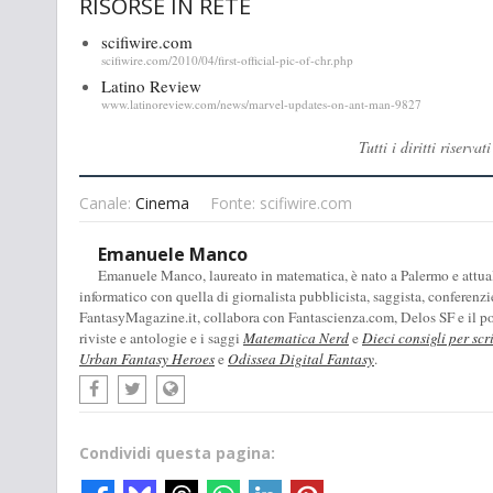
RISORSE IN RETE
scifiwire.com
scifiwire.com/2010/04/first-official-pic-of-chr.php
Latino Review
www.latinoreview.com/news/marvel-updates-on-ant-man-9827
Tutti i diritti rise
Canale:
Cinema
Fonte: scifiwire.com
Emanuele Manco
Emanuele Manco, laureato in matematica, è nato a Palermo e attualm
informatico con quella di giornalista pubblicista, saggista, conferenzi
FantasyMagazine.it, collabora con Fantascienza.com, Delos SF e il pod
riviste e antologie e i saggi
Matematica Nerd
e
Dieci consigli per scr
Urban Fantasy Heroes
e
Odissea Digital Fantasy
.
Condividi questa pagina: