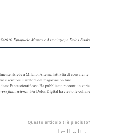
rvati ©2010 Emanuele Manco e Associazione Delos Books
ente risiede a Milano. Alterna l'attività di consulente
ere e scrittore. Curatore del magazine on line
cast Fantascientificast. Ha pubblicato racconti in varie
ivere fantascienza
. Per Delos Digital ha creato le collane
Questo articolo ti è piaciuto?