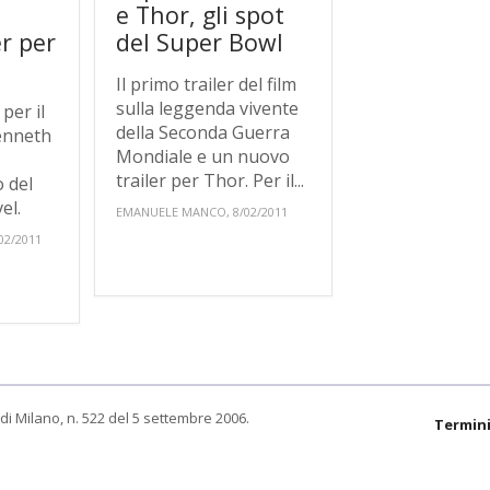
e Thor, gli spot
r per
del Super Bowl
Il primo trailer del film
sulla leggenda vivente
per il
della Seconda Guerra
Kenneth
Mondiale e un nuovo
trailer per Thor. Per il...
o del
el.
EMANUELE MANCO, 8/02/2011
02/2011
di Milano, n. 522 del 5 settembre 2006.
Termini