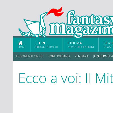
LIBRI
CINEMA
SERI
EBOOK E FUMETTI
NEWS E RECENSIONI
NEWS E
HOME
ARGOMENTI CALDI:
TOM HOLLAND
ZENDAYA
JON BERNTHA
Ecco a voi: Il Mi
MICHAEL MANDO