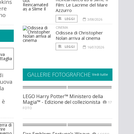
kins
Film: Le Lacrime del Mare
ere
Azzurro
no
LEGGI
3/08/2026
CINEMA
Odissea di Christopher
Nolan arriva al cinema
LEGGI
16/07/2026
GALLERIE FOTOGRAFICHE
di
Vedi tutte
nuova
la
LEGO Harry Potter™ Ministero della
 è
Magia™ - Edizione del collezionista
17
FOTO