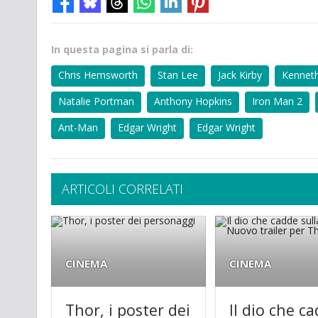
In questa pagina si parla di:
Chris Hemsworth
Stan Lee
Jack Kirby
Kennet
Natalie Portman
Anthony Hopkins
Iron Man 2
Ant-Man
Edgar Wright
Edgar Wright
ARTICOLI CORRELATI
CINEMA
CINEMA
Thor, i poster dei
Il dio che c