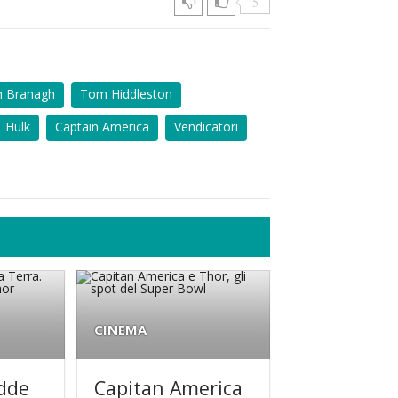
5
h Branagh
Tom Hiddleston
Hulk
Captain America
Vendicatori
CINEMA
adde
Capitan America