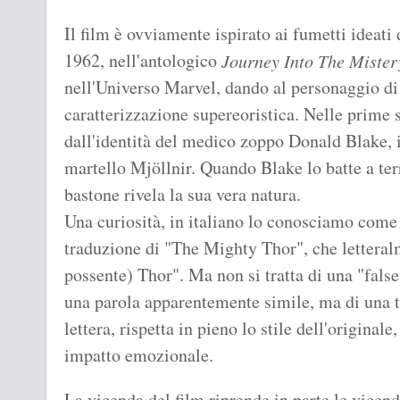
Il film è ovviamente ispirato ai fumetti ideati
1962, nell'antologico
Journey Into The Mister
nell'Universo Marvel, dando al personaggio di
caratterizzazione supereoristica. Nelle prime s
dall'identità del medico zoppo Donald Blake, il
martello Mjöllnir. Quando Blake lo batte a terr
bastone rivela la sua vera natura.
Una curiosità, in italiano lo conosciamo come 
traduzione di "The Mighty Thor", che letteralm
possente) Thor". Ma non si tratta di una "false 
una parola apparentemente simile, ma di una t
lettera, rispetta in pieno lo stile dell'original
impatto emozionale.
La vicenda del film riprende in parte le vicen