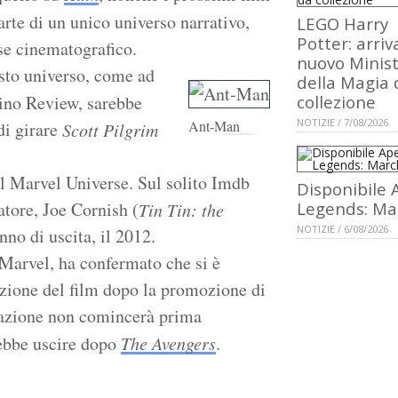
arte di un unico universo narrativo,
LEGO Harry
Potter: arriva
se cinematografico.
nuovo Minis
esto universo, come ad
della Magia 
tino Review, sarebbe
collezione
NOTIZIE / 7/08/2026
Ant-Man
di girare
Scott Pilgrim
el Marvel Universe. Sul solito Imdb
Disponibile 
atore, Joe Cornish (
Legends: Ma
Tin Tin: the
NOTIZIE / 6/08/2026
nno di uscita, il 2012.
 Marvel, ha confermato che si è
azione del film dopo la promozione di
orazione non comincerà prima
rebbe uscire dopo
The Avengers
.