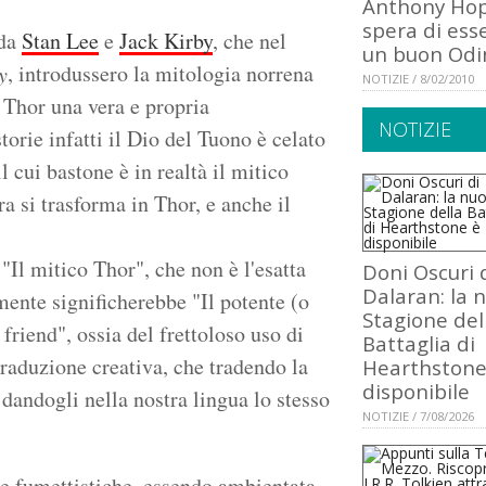
Anthony Hop
spera di ess
 da
Stan Lee
e
Jack Kirby
, che nel
un buon Odi
, introdussero la mitologia norrena
y
NOTIZIE / 8/02/2010
 Thor una vera e propria
NOTIZIE
torie infatti il Dio del Tuono è celato
 cui bastone è in realtà il mitico
a si trasforma in Thor, e anche il
"Il mitico Thor", che non è l'esatta
Doni Oscuri 
Dalaran: la 
ente significherebbe "Il potente (o
Stagione del
friend", ossia del frettoloso uso di
Battaglia di
raduzione creativa, che tradendo la
Hearthstone
disponibile
e, dandogli nella nostra lingua lo stesso
NOTIZIE / 7/08/2026
de fumettistiche, essendo ambientata