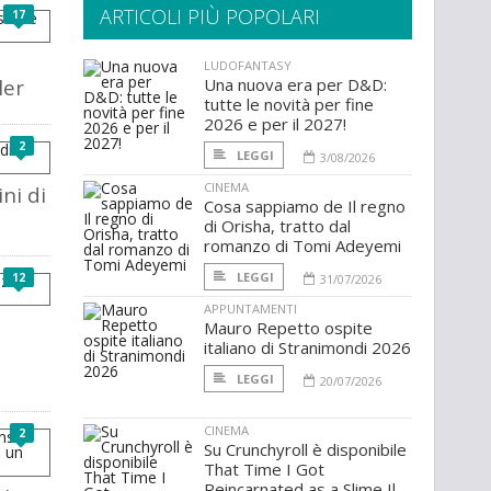
ARTICOLI PIÙ POPOLARI
17
LUDOFANTASY
ler
Una nuova era per D&D:
tutte le novità per fine
2026 e per il 2027!
2
LEGGI
3/08/2026
CINEMA
ni di
Cosa sappiamo de Il regno
di Orisha, tratto dal
romanzo di Tomi Adeyemi
LEGGI
12
31/07/2026
APPUNTAMENTI
Mauro Repetto ospite
italiano di Stranimondi 2026
LEGGI
20/07/2026
CINEMA
2
Su Crunchyroll è disponibile
That Time I Got
Reincarnated as a Slime Il