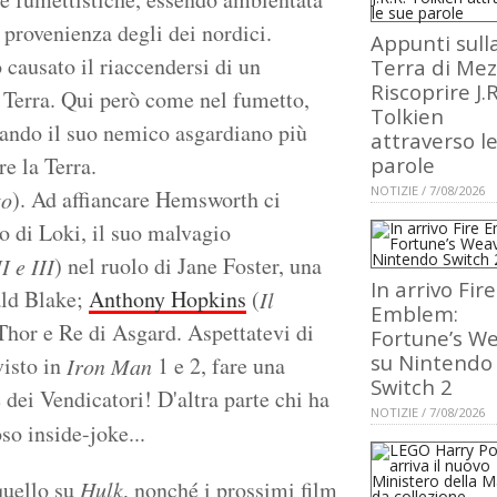
 provenienza degli dei nordici.
Appunti sull
 causato il riaccendersi di un
Terra di Mez
Riscoprire J.R
la Terra. Qui però come nel fumetto,
Tolkien
uando il suo nemico asgardiano più
attraverso l
re la Terra.
parole
NOTIZIE / 7/08/2026
). Ad affiancare Hemsworth ci
to
lo di Loki, il suo malvagio
) nel ruolo di Jane Foster, una
I e III
In arrivo Fire
ald Blake;
Anthony Hopkins
(
Il
Emblem:
Thor e Re di Asgard. Aspettatevi di
Fortune’s W
su Nintendo
visto in
1 e 2, fare una
Iron Man
Switch 2
dei Vendicatori! D'altra parte chi ha
NOTIZIE / 7/08/2026
so inside-joke...
quello su
Hulk
, nonché i prossimi film