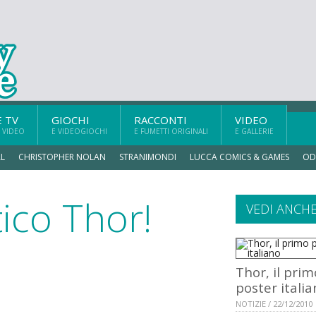
E TV
GIOCHI
RACCONTI
VIDEO
 VIDEO
E VIDEOGIOCHI
E FUMETTI ORIGINALI
E GALLERIE
L
CHRISTOPHER NOLAN
STRANIMONDI
LUCCA COMICS & GAMES
OD
tico Thor!
VEDI ANCH
Thor, il prim
poster itali
NOTIZIE / 22/12/2010