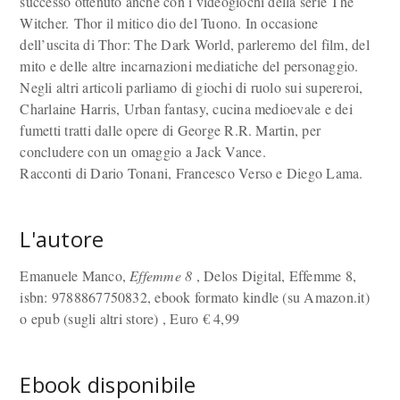
successo ottenuto anche con i videogiochi della serie The
Witcher. Thor il mitico dio del Tuono. In occasione
dell’uscita di Thor: The Dark World, parleremo del film, del
mito e delle altre incarnazioni mediatiche del personaggio.
Negli altri articoli parliamo di giochi di ruolo sui supereroi,
Charlaine Harris, Urban fantasy, cucina medioevale e dei
fumetti tratti dalle opere di George R.R. Martin, per
concludere con un omaggio a Jack Vance.
Racconti di Dario Tonani, Francesco Verso e Diego Lama.
L'autore
Emanuele Manco,
Effemme 8
, Delos Digital, Effemme 8,
isbn: 9788867750832, ebook formato kindle (su Amazon.it)
o epub (sugli altri store) , Euro
€
4,99
Ebook disponibile