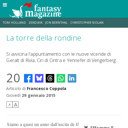
TOM HOLLAND
ZENDAYA
JON BERNTHAL
CHRISTOPHER NOLAN
La torre della rondine
STRANIMONDI
LUCCA COMICS & GAMES
ODISSEA
CHRIS MCKENNA
Si avvicina l'appuntamento con le nuove vicende di
Geralt di Rivia, Ciri di Cintra e Yennefer di Vengerberg.
DESTIN DANIEL CRETTON
ERIK SOMMERS
20
Articolo di
Francesco Coppola
Giovedì
29 gennaio 2015
A
A
Siamo a quasi un anno dall'uscita de
Il