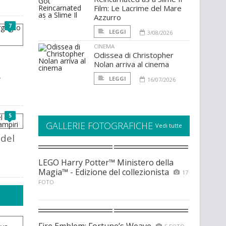
Film: Le Lacrime del Mare
Azzurro
7
LEGGI
3/08/2026
CINEMA
Odissea di Christopher
Nolan arriva al cinema
e
LEGGI
16/07/2026
5
GALLERIE FOTOGRAFICHE
Vedi tutte
 del
LEGO Harry Potter™ Ministero della
Magia™ - Edizione del collezionista
17
FOTO