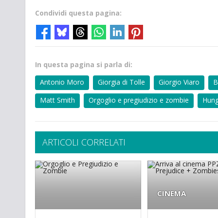
Condividi questa pagina:
In questa pagina si parla di:
Antonio Moro
Giorgia di Tolle
Giorgio Viaro
B
Matt Smith
Orgoglio e pregiudizio e zombie
Hun
ARTICOLI CORRELATI
CINEMA