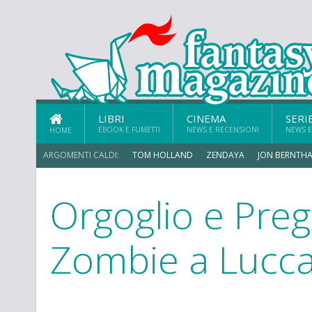
LIBRI
CINEMA
SERI
EBOOK E FUMETTI
NEWS E RECENSIONI
NEWS E
HOME
ARGOMENTI CALDI:
TOM HOLLAND
ZENDAYA
JON BERNTHA
Orgoglio e Preg
MICHAEL MANDO
Zombie a Lucc