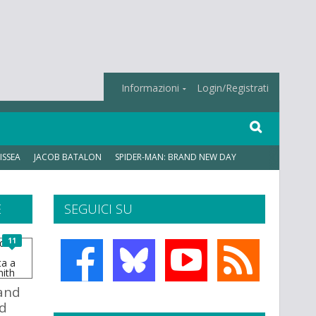
Informazioni
Login/Registrati
ISSEA
JACOB BATALON
SPIDER-MAN: BRAND NEW DAY
E
SEGUICI SU
11
 and
nd