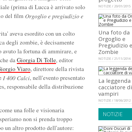
iale (prima di Lucca è arrivato solo
NOTIZIE / 20/01/2015
o del film
Orgoglio e pregiudizio e
Una foto da
ita' aveva esordito con un colto
Orgoglio e
fica degli zombie, è decisamente
Pregiudizio 
 avuto la fortuna di ammirare, e
Zombie
nche da
Giorgia Di Tolle
, editor
NOTIZIE / 21/11/2014
iorgio Viaro
, direttore della rivista
ne
, nell'evento presentato
I 400 Calci
La leggenda
s, responsabile della distribuzione
cacciatore di
vampiri
NOTIZIE / 18/06/2012
 come una folle e visionaria
NOTIZIE
 speriamo non si prenda troppo
o un altro prodotto dell'autore: