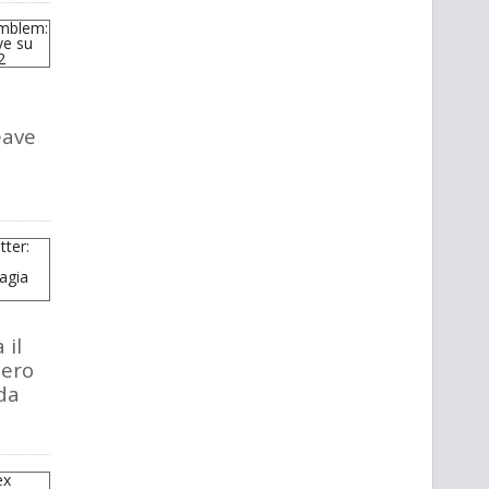
eave
 il
tero
da