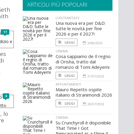
ARTICOLI PIÙ POPOLARI
Seth
ith
LUDOFANTASY
Una nuova era per D&D:
tutte le novità per fine
17
2026 e per il 2027!
LEGGI
3/08/2026
CINEMA
ies
Cosa sappiamo de Il regno
di
di Orisha, tratto dal
romanzo di Tomi Adeyemi
e
LEGGI
31/07/2026
APPUNTAMENTI
Mauro Repetto ospite
italiano di Stranimondi 2026
4
LEGGI
20/07/2026
, lo
CINEMA
re
Su Crunchyroll è disponibile
That Time I Got
Reincarnated as a Slime Il