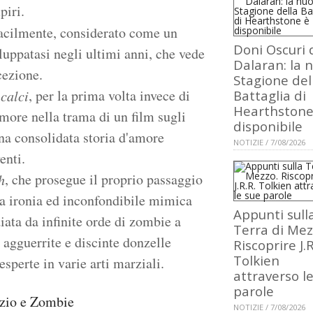
piri.
acilmente, considerato come un
Doni Oscuri 
luppatasi negli ultimi anni, che vede
Dalaran: la 
cezione.
Stagione del
, per la prima volta invece di
 calci
Battaglia di
Hearthstone
amore nella trama di un film sugli
disponibile
una consolidata storia d'amore
NOTIZIE / 7/08/2026
enti.
, che prosegue il proprio passaggio
h
ia ironia ed inconfondibile mimica
Appunti sull
diata da infinite orde di zombie a
Terra di Mez
 agguerrite e discinte donzelle
Riscoprire J.R
Tolkien
sperte in varie arti marziali.
attraverso l
parole
NOTIZIE / 7/08/2026