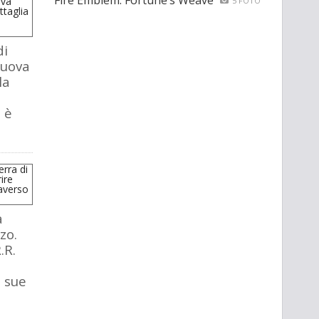
Fire Emblem: Fortune’s Weave
5 FOTO
di
nuova
la
 è
a
zo.
.R.
e sue