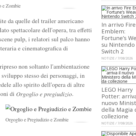
io e Zombie
te da quelle del trailer americano
In arrivo Fire
ato spettacolare dell'opera, tra effetti
Emblem:
Fortune’s W
scene pulp, i relatori sul palco hanno
su Nintendo
tteraria e cinematografica di
Switch 2
NOTIZIE / 7/08/2026
 ripreso non soltanto l'ambientazione
o sviluppo stesso dei personaggi, in
ele allo spirito dell'opera di altre
LEGO Harry
ioni di
.
Orgoglio e pregiudizio
Potter: arriva
nuovo Minis
della Magia 
collezione
Orgoglio e Pregiudizio e Zombie
NOTIZIE / 7/08/2026