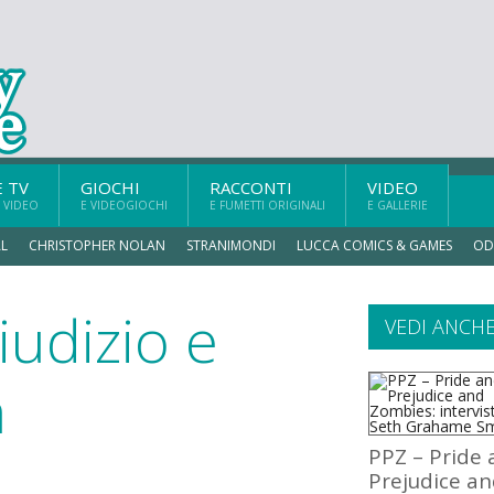
E TV
GIOCHI
RACCONTI
VIDEO
 VIDEO
E VIDEOGIOCHI
E FUMETTI ORIGINALI
E GALLERIE
L
CHRISTOPHER NOLAN
STRANIMONDI
LUCCA COMICS & GAMES
OD
iudizio e
VEDI ANCH
a
PPZ – Pride
Prejudice a