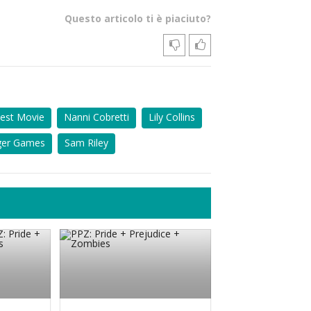
Questo articolo ti è piaciuto?
est Movie
Nanni Cobretti
Lily Collins
ger Games
Sam Riley