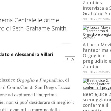
Zombies:
intervista a 
Grahame Sm
inema Centrale le prime
NOTIZIE / 23/01/2016
ibro di Seth Grahame-Smith.
A Lucca Mov
l'anteprima 
ato e Alessandro Villari
Orgoglio e
A
A
pregiudizio 
Zombie
NOTIZIE / 26/10/2015
 classico
, di
Orgoglio e Pregiudizio
po il ComicCon di San Diego. Lucca
Beetlejuice 2
ne ad ospitarne l'anteprima.
sceneggiato
e: non si puo' desiderare di meglio":
conferma il
e di Leganerd, a margine della
progetto