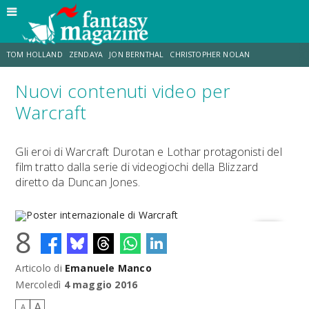
TOM HOLLAND
ZENDAYA
JON BERNTHAL
CHRISTOPHER NOLAN
Nuovi contenuti video per
STRANIMONDI
LUCCA COMICS & GAMES
ODISSEA
CHRIS MCKENNA
Warcraft
DESTIN DANIEL CRETTON
ERIK SOMMERS
Gli eroi di Warcraft Durotan e Lothar protagonisti del
film tratto dalla serie di videogiochi della Blizzard
diretto da Duncan Jones.
8
Articolo di
Emanuele Manco
Poster internazionale di Warcraft
Mercoledì
4 maggio 2016
A
A