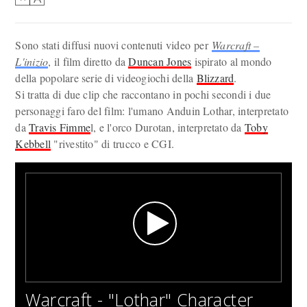
Sono stati diffusi nuovi contenuti video per
Warcraft –
L'inizio
, il film diretto da
Duncan Jones
ispirato al mondo
della popolare serie di videogiochi della
Blizzard
.
Si tratta di due clip che raccontano in pochi secondi i due
personaggi faro del film: l'umano Anduin Lothar, interpretato
da
Travis Fimme
l, e l'orco Durotan, interpretato da
Toby
Kebbell
"rivestito" di trucco e CGI.
Warcraft - "Lothar" Character