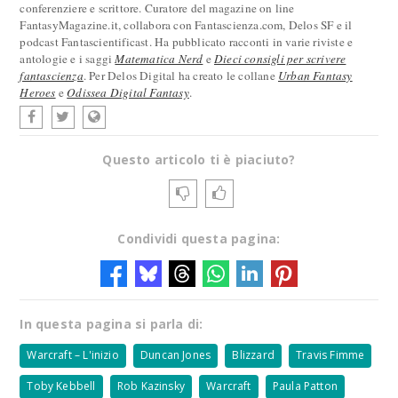
conferenziere e scrittore. Curatore del magazine on line
FantasyMagazine.it, collabora con Fantascienza.com, Delos SF e il
podcast Fantascientificast. Ha pubblicato racconti in varie riviste e
antologie e i saggi
Matematica Nerd
e
Dieci consigli per scrivere
fantascienza
. Per Delos Digital ha creato le collane
Urban Fantasy
Heroes
e
Odissea Digital Fantasy
.
Questo articolo ti è piaciuto?
Condividi questa pagina:
In questa pagina si parla di:
Warcraft – L'inizio
Duncan Jones
Blizzard
Travis Fimme
Toby Kebbell
Rob Kazinsky
Warcraft
Paula Patton