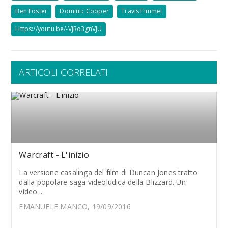
Ben Foster
Dominic Cooper
Travis Fimmel
Https://youtu.be/-VjRo3gnVJU
ARTICOLI CORRELATI
Warcraft - L'inizio
La versione casalinga del film di Duncan Jones tratto
dalla popolare saga videoludica della Blizzard. Un
video...
EMANUELE MANCO, 19/09/2016