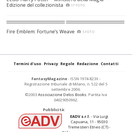
Edizione del collezionista
17 FOTO
Fire Emblem: Fortune’s Weave
5 FOTO
Termini d'uso
Privacy
Regole
Redazione
Contatti
FantasyMagazine
- ISSN 1974-823X -
Registrazione tribunale di Milano, n. 522 del 5
settembre 2006.
©2003
Associazione Delos Books
. Partita Iva
04029050962.
Pubblicità:
EADV s.r.l.
- Via Luigi
Capuana, 11 - 95030
Tremestieri Etneo (CT) -