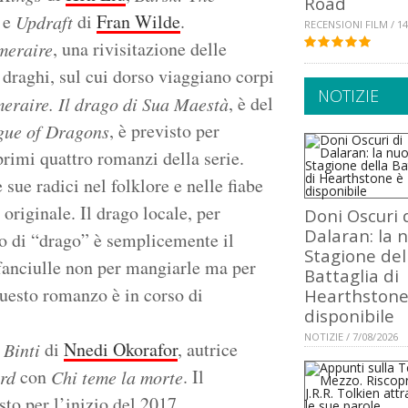
Road
 e
di
Fran Wilde
.
Updraft
RECENSIONI FILM / 14
, una rivisitazione delle
meraire
draghi, sul cui dorso viaggiano corpi
NOTIZIE
, è del
eraire. Il drago di Sua Maestà
, è previsto per
gue of Dragons
 primi quattro romanzi della serie.
sue radici nel folklore e nelle fiabe
originale. Il drago locale, per
Doni Oscuri 
Dalaran: la 
lo di “drago” è semplicemente il
Stagione del
 fanciulle non per mangiarle ma per
Battaglia di
questo romanzo è in corso di
Hearthstone
disponibile
NOTIZIE / 7/08/2026
o
di
Nnedi Okorafor
, autrice
Binti
con
. Il
rd
Chi teme la morte
sto per l’inizio del 2017