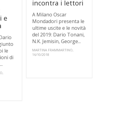
incontra i lettori
:
A Milano Oscar
i e
Mondadori presenta le
a
ultime uscite e le novità
del 2019: Dario Tonani,
 Dario
N.K. Jemisin, George...
giunto
oi le
MARTINA FRAMMARTINO,
16/10/2018
ioni di
..
O,