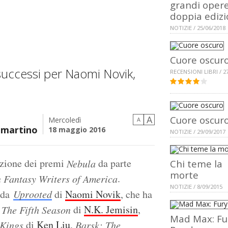
grandi opere
doppia ediz
NOTIZIE / 25/06/2018
Cuore oscur
successi per Naomi Novik,
RECENSIONI LIBRI / 2
A
Cuore oscur
Mercoledì
A
mmartino
18 maggio 2016
NOTIZIE / 29/09/2017
azione dei premi
da parte
Nebula
Chi teme la
morte
.
n Fantasy Writers of America
NOTIZIE / 8/09/2015
o da
Uprooted
di
Naomi Novik
, che ha
,
di
N.K. Jemisin
,
The Fifth Season
Mad Max: Fu
di
Ken Liu
,
 Kings
Barsk: The