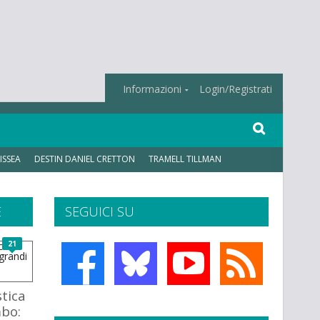
Informazioni
Login/Registrati
ISSEA
DESTIN DANIEL CRETTON
TRAMELL TILLMAN
E
SEGUICI SU
21
tica
mbo: