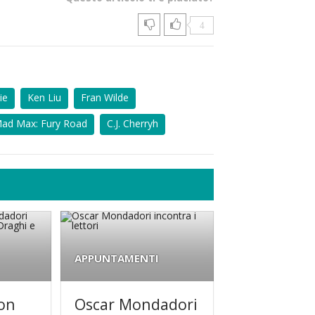
4
ie
Ken Liu
Fran Wilde
ad Max: Fury Road
C.J. Cherryh
APPUNTAMENTI
con
Oscar Mondadori