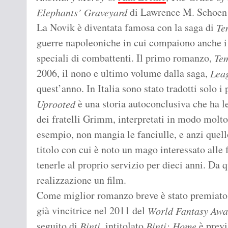
di Lawrence M. Schoen
Elephants’ Graveyard
La Novik è diventata famosa con la saga di
Te
guerre napoleoniche in cui compaiono anche i 
speciali di combattenti. Il primo romanzo,
Tem
2006, il nono e ultimo volume dalla saga,
Lea
quest’anno. In Italia sono stato tradotti solo i
è una storia autoconclusiva che ha le 
Uprooted
dei fratelli Grimm, interpretati in modo molto 
esempio, non mangia le fanciulle, e anzi quel
titolo con cui è noto un mago interessato alle
tenerle al proprio servizio per dieci anni. Da 
realizzazione un film.
Come miglior romanzo breve è stato premiat
già vincitrice nel 2011 del
World Fantasy Awa
seguito di
, intitolato
è previ
Binti
Binti: Home