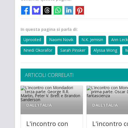
In questa pagina si parla di:
Uprooted
Naomi Novik
N.K. Jemisin
Ann Leck
Nnedi Okorafor
Sarah Pinsker
Alyssa Wong
M
ARTICOLI CORRELATI
DALL'ITALIA
DALL'ITALIA
L'incontro con
L'incontro 