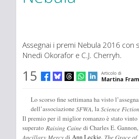
Assegnai i premi Nebula 2016 con 
Nnedi Okorafor e C.J. Cherryh.
15
Articolo di
Martina Fra
Lo scorso fine settimana ha visto l’assegn
dell’associazione
, la
SFWA
Science Fictio
Il premio per il miglior romanzo è stato vint
superato
di Charles E. Gannon
Raising Caine
di
Ann Leckie
,
Ancillary Mercy
The Grace of