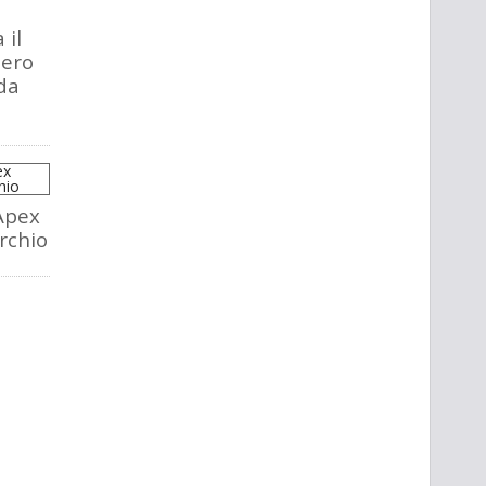
 il
tero
da
Apex
rchio