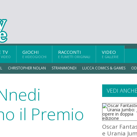
E TV
GIOCHI
RACCONTI
VIDEO
 VIDEO
E VIDEOGIOCHI
E FUMETTI ORIGINALI
E GALLERIE
L
CHRISTOPHER NOLAN
STRANIMONDI
LUCCA COMICS & GAMES
OD
Nnedi
VEDI ANCH
o il Premio
Oscar Fantas
e Urania Ju