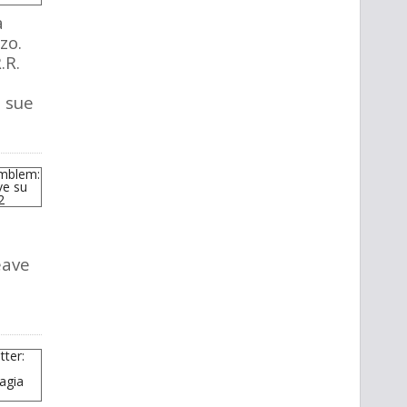
a
zo.
.R.
e sue
eave