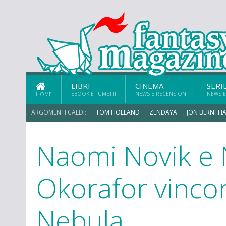
LIBRI
CINEMA
SERI
EBOOK E FUMETTI
NEWS E RECENSIONI
NEWS E
HOME
ARGOMENTI CALDI:
TOM HOLLAND
ZENDAYA
JON BERNTHA
Naomi Novik e 
CHRIS MCKENNA
Okorafor vincon
Nebula