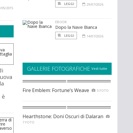
LEGGI
29/07/2026
/05/2015
EBOOK
Dopo la Nave Bianca
LEGGI
14/07/2026
GALLERIE FOTOGRAFICHE
Vedi tutte
di
nuova
la
Fire Emblem: Fortune’s Weave
5 FOTO
 è
Hearthstone: Doni Oscuri di Dalaran
7 FOTO