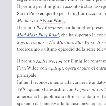
Il premio per il miglior racconto è stato asse
Sarah Pinsker
, quello per il miglior racconto 
di
Alyssa Wong
.
Mothers
Il premio
per la miglior presen
Ray Bradbury
Mad Max: Fury Road
, che ha superato la con
,
Sopravvissuto – The Martian
Star Wars: Il ri
tredicesimo e ultimo episodio della serie tele
Il premio
per il miglior romanzo
Andre Norton
Fran Wilde con
, opera capace di entra
Updraft
principale.
Infine il riconoscimento alla carriera è andato
1976, quando ha esordito con
Le porte di Ivrel
americana ha pubblicato oltre sessanta libri fr
spaziano dal fantasy alla fantascienza, opere c