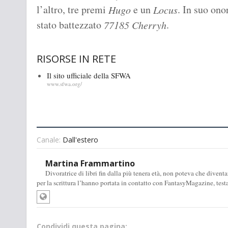
l’altro, tre premi
e un
. In suo ono
Hugo
Locus
stato battezzato
.
77185 Cherryh
RISORSE IN RETE
Il sito ufficiale della SFWA
www.sfwa.org/
Canale:
Dall'estero
Martina Frammartino
Divoratrice di libri fin dalla più tenera età, non poteva che diventa
per la scrittura l’hanno portata in contatto con FantasyMagazine, test
Condividi questa pagina: