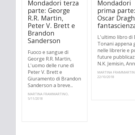
Mondadori terza
Mondadori
parte: George
prima parte
R.R. Martin,
Oscar Dragh
Peter V. Brett e
fantascienz
Brandon
L'ultimo libro di
Sanderson
Tonani appena 
nelle librerie e p
Fuoco e sangue di
future pubblicaz
George R.R. Martin,
N.K. Jemisin, Ann.
L'uomo delle rune di
Peter V. Brett e
MARTINA FRAMMARTIN
22/10/2018
Giuramento di Brandon
Sanderson a breve...
MARTINA FRAMMARTINO,
5/11/2018