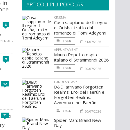
 in
ARTICOLI PIÙ POPOLARI
ione
CINEMA
Cosa sappiamo de Il regno
8
di Orisha, tratto dal
romanzo di Tomi Adeyemi
o
7/11/2017
LEGGI
31/07/2026
APPUNTAMENTI
Mauro Repetto ospite
9
italiano di Stranimondi 2026
o
LEGGI
20/07/2026
LUDOFANTASY
12
D&D: arrivano Forgotten
Realms: Eroi del Faerûn e
Forgotten Realms:
Avventure nel Faerûn
LEGGI
20/07/2026
21
Spider-Man: Brand New
ry
Day