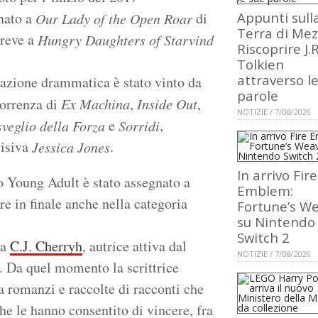
gnato a
di
Appunti sull
Our Lady of the Open Roar
Terra di Mez
breve a
Hungry Daughters of Starvind
Riscoprire J.R
Tolkien
attraverso l
tazione drammatica è stato vinto da
parole
correnza di
Ex Machina
,
Inside Out
,
NOTIZIE / 7/08/2026
e
,
sveglio della Forza
Sorridi
visiva
.
Jessica Jones
In arrivo Fire
 Young Adult è stato assegnato a
Emblem:
re in finale anche nella categoria
Fortune’s W
su Nintendo
Switch 2
 a
C.J. Cherryh
, autrice attiva dal
NOTIZIE / 7/08/2026
. Da quel momento la scrittrice
a romanzi e raccolte di racconti che
he le hanno consentito di vincere, fra