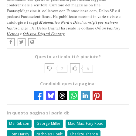
conferenziere e scrittore. Curatore del magazine on line
FantasyMagazine.it, collabora con Fantascienza.com, Delos SF e il
podcast Fantascientificast. Ha pubblicato racconti in varie riviste e
antologie e i saggi
Matematica Nerd
e
Dieci consigli per scrivere
fantascienza
. Per Delos Digital ha creato le collane
Urban Fantasy
Heroes
e
Odissea Digital Fantasy
.
Questo articolo ti è piaciuto?
2
6
Condividi questa pagina:
In questa pagina si parla di:
Mel Gibson
George Miller
Mad Max: Fury Road
Tom Hardy
Nicholas Hoult
Charlize Theron