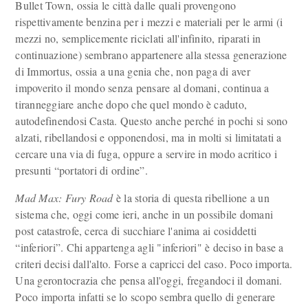
Bullet Town, ossia le città dalle quali provengono
rispettivamente benzina per i mezzi e materiali per le armi (i
mezzi no, semplicemente riciclati all'infinito, riparati in
continuazione) sembrano appartenere alla stessa generazione
di Immortus, ossia a una genia che, non paga di aver
impoverito il mondo senza pensare al domani, continua a
tiranneggiare anche dopo che quel mondo è caduto,
autodefinendosi Casta. Questo anche perché in pochi si sono
alzati, ribellandosi e opponendosi, ma in molti si limitatati a
cercare una via di fuga, oppure a servire in modo acritico i
presunti “portatori di ordine”.
Mad Max: Fury Road
è la storia di questa ribellione a un
sistema che, oggi come ieri, anche in un possibile domani
post catastrofe, cerca di succhiare l'anima ai cosiddetti
“inferiori”. Chi appartenga agli "inferiori" è deciso in base a
criteri decisi dall'alto. Forse a capricci del caso. Poco importa.
Una gerontocrazia che pensa all'oggi, fregandoci il domani.
Poco importa infatti se lo scopo sembra quello di generare