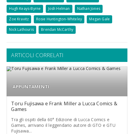
Hugh Keays-Byrne
Josh Helman
Nathan Jones
Zoe Kravitz
Rosie Huntington-Whiteley
Megan Gale
Nick Lathouris
Brendan McCarthy
ARTICOLI CORRELATI
APPUNTAMENTI
Toru Fujisawa e Frank Miller a Lucca Comics &
Games
Tra gli ospiti della 60° Edizione di Lucca Comics e
Games, arrivano il leggendario autore di GTO e GTU
Fujisawa...