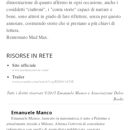
dimostrazione di quanto affermo in ogni occasione, anche i
cosiddetti “cialtroni”, i "conta storie" capaci di narrare e
bene, sono altresì in grado di fare riflettere, senza per questo
annoiare, costruendo storie che si prestano a più chiavi di
lettura.
Bentornato Mad Max.
RISORSE IN RETE
Sito ufficiale
www.madmaxmovie.com/
Trailer
www.youtube.com/watch?v=gBZlfbCnUOE
Tutti i diritti riservati ©2015 Emanuele Manco e Associazione Delos
Books
Emanuele Manco
Emanuele Manco, laureato in matematica, è nato a Palermo e
attualmente risiede a Milano. Alterna l'attività di consulente
informatico con quella di giornalista pubblicista, saggista,