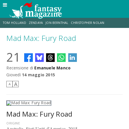
TOM HOLLAND
ZENDAYA
JON BERNTHAL
CHRISTOPHER NOLAN
Mad Max: Fury Road
STRANIMONDI
LUCCA COMICS & GAMES
ODISSEA
MARK RUFFALO
21
JACOB BATALON
ERIK SOMMERS
Recensione di
Emanuele Manco
Giovedì
14 maggio 2015
A
A
Mad Max: Fury Road
ORIGINE
Australia, Stati Uniti d'America, 2015