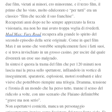
due film, vietati ai minori, ero minorenne, e il terzo film, il
primo che ho visto, molto edulcorato e “per tutti” era un
classico “film che uccide il suo franchise”.
Recuperati anni dopo ne ho sempre apprezzato la forza
visionaria, ma non ho mai avuto troppa voglia di rivederli.
Mad Max: Fury Road
recupera alla grande lo spirito del
secondo episodio della serie originale. Come in quel film
Max è un uomo che vorrebbe semplicemente farsi i fatti suoi,
e si trova invischiato in un grosso casino, per uscire dal quale
diventerà un eroe suo malgrado.
In sintesi è questa la trama del film che per 120 minuti non
lascia mai la presa sullo spettatore, infilandolo in vortice di
inseguimenti, sparatorie, esplosioni, motori rombanti e idee
visive che potrebbero riempire una trilogia. Dramma, tensione
e l'ironia di un mondo che ha perso tutto, tranne il senso del
ridicolo a volte, con uno scenario che Flaiano definirebbe
“grave ma non serio”.
Non aspettatevi comicità, manca un personaggio
spiccatamente ironico come l'aviatore del precedente ciclo. Fa