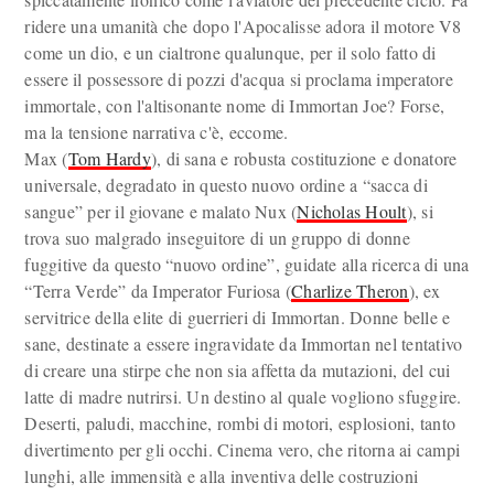
ridere una umanità che dopo l'Apocalisse adora il motore V8
come un dio, e un cialtrone qualunque, per il solo fatto di
essere il possessore di pozzi d'acqua si proclama imperatore
immortale, con l'altisonante nome di Immortan Joe? Forse,
ma la tensione narrativa c'è, eccome.
Max (
Tom Hardy
), di sana e robusta costituzione e donatore
universale, degradato in questo nuovo ordine a “sacca di
sangue” per il giovane e malato Nux (
Nicholas Hoult
), si
trova suo malgrado inseguitore di un gruppo di donne
fuggitive da questo “nuovo ordine”, guidate alla ricerca di una
“Terra Verde” da Imperator Furiosa (
Charlize Theron
), ex
servitrice della elite di guerrieri di Immortan. Donne belle e
sane, destinate a essere ingravidate da Immortan nel tentativo
di creare una stirpe che non sia affetta da mutazioni, del cui
latte di madre nutrirsi. Un destino al quale vogliono sfuggire.
Deserti, paludi, macchine, rombi di motori, esplosioni, tanto
divertimento per gli occhi. Cinema vero, che ritorna ai campi
lunghi, alle immensità e alla inventiva delle costruzioni