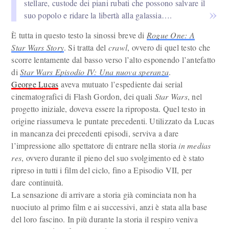
stellare, custode dei piani rubati che possono salvare il
suo popolo e ridare la libertà alla galassia….
È tutta in questo testo la sinossi breve di
Rogue One: A
Star Wars Story
. Si tratta del
crawl
, ovvero di quel testo che
scorre lentamente dal basso verso l’alto esponendo l’antefatto
di
Star Wars Episodio IV: Una nuova speranza
.
George Lucas
aveva mutuato l’espediente dai serial
cinematografici di Flash Gordon, dei quali
Star Wars
, nel
progetto iniziale, doveva essere la riproposta. Quel testo in
origine riassumeva le puntate precedenti. Utilizzato da Lucas
in mancanza dei precedenti episodi, serviva a dare
l’impressione allo spettatore di entrare nella storia
in medias
res
, ovvero durante il pieno del suo svolgimento ed è stato
ripreso in tutti i film del ciclo, fino a Episodio VII, per
dare continuità.
La sensazione di arrivare a storia già cominciata non ha
nuociuto al primo film e ai successivi, anzi è stata alla base
del loro fascino. In più durante la storia il respiro veniva