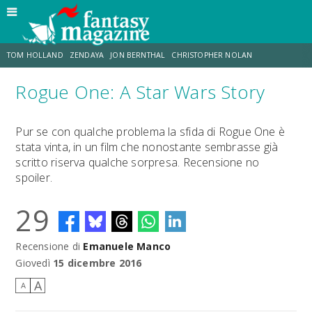
TOM HOLLAND
ZENDAYA
JON BERNTHAL
CHRISTOPHER NOLAN
Rogue One: A Star Wars Story
STRANIMONDI
LUCCA COMICS & GAMES
ODISSEA
CHRIS MCKENNA
Pur se con qualche problema la sfida di Rogue One è
stata vinta, in un film che nonostante sembrasse già
DESTIN DANIEL CRETTON
ERIK SOMMERS
scritto riserva qualche sorpresa. Recensione no
spoiler.
29
Recensione di
Emanuele Manco
Giovedì
15 dicembre 2016
A
A