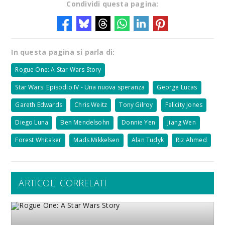
Condividi questa pagina:
In questa pagina si parla di:
Rogue One: A Star Wars Story
Star Wars: Episodio IV - Una nuova speranza
George Lucas
Gareth Edwards
Chris Weitz
Tony Gilroy
Felicity Jones
Diego Luna
Ben Mendelsohn
Donnie Yen
Jiang Wen
Forest Whitaker
Mads Mikkelsen
Alan Tudyk
Riz Ahmed
ARTICOLI CORRELATI